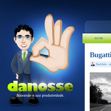
HOME
Bugatt
DarkSide
-
s