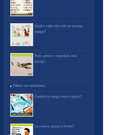
Qual o valor dos três ao mesmo
tempo?
Pare, pense e responda esse
desejo!
Filmes em emoticons!
Ganhei na mega-sena e agora?
Se souber, passa a frente!