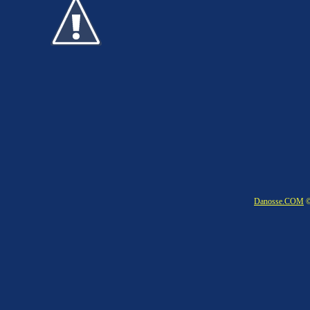
Danosse.COM
©