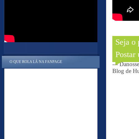
Seja o
Postar
O QUE ROLA LÁ NA FANPAGE
--- Danoss
Blog de Hu