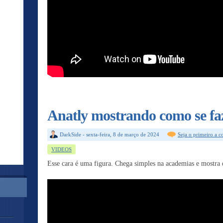
Anatly mostrando como se faz
DarkSide
-
sexta-feira, 8 de março de 2024
Seja o primeiro a 
VIDEOS
Esse cara é uma figura. Chega simples na academias e mostra q