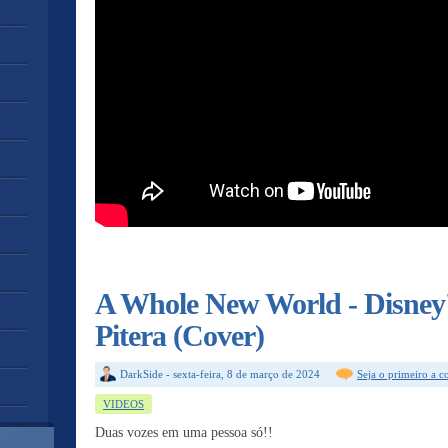
A Whole New World - Disney'
Pitera (Cover)
DarkSide
-
sexta-feira, 8 de março de 2024
Seja o primeiro a 
VIDEOS
Duas vozes em uma pessoa só!!