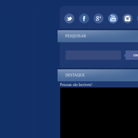
PESQUISAR
DESTAQUE
Pessoas são Incríveis!