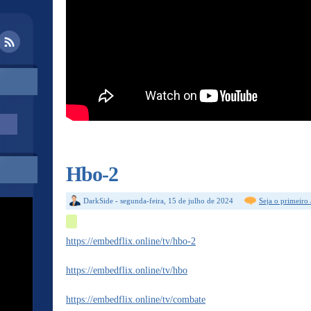
Hbo-2
DarkSide
-
segunda-feira, 15 de julho de 2024
Seja o primeiro
https://embedflix.online/tv/hbo-2
https://embedflix.online/tv/hbo
https://embedflix.online/tv/combate