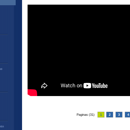
mo
Paginas (31)
1
2
3
4
ons