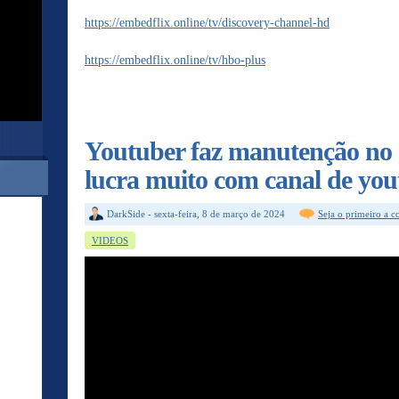
https://embedflix.online/tv/discovery-channel-hd
https://embedflix.online/tv/hbo-plus
Youtuber faz manutenção no 
lucra muito com canal de yo
DarkSide
-
sexta-feira, 8 de março de 2024
Seja o primeiro a 
VIDEOS