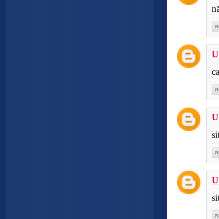
n
R
U
c
R
U
si
R
U
si
R