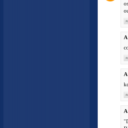
o
o
R
A
c
R
A
k
R
A
"