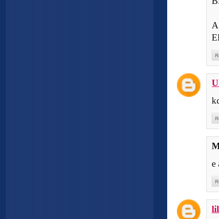
B
A
E
R
U
k
R
M
e
R
li