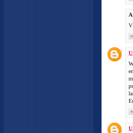
A
V
R
U
W
e
m
p
l
E
R
U