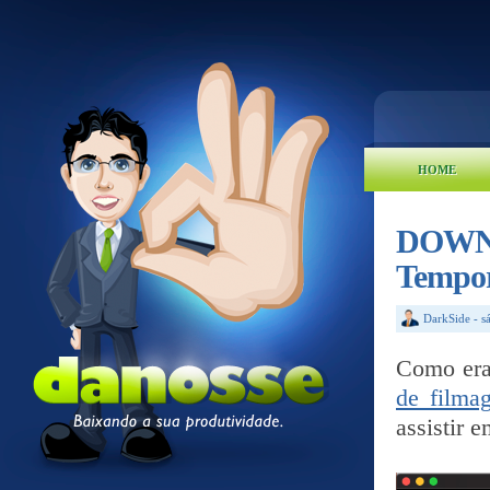
HOME
DOWNL
Temp
DarkSide
-
s
Como era
de filma
assistir 