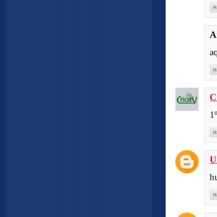
R
A
a
R
C
1
R
U
h
R