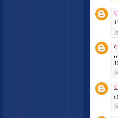
U
1°
R
C
c
1
R
U
n
R