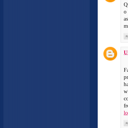
Q
o
a
ma
R
U
F
p
h
w
c
f
l
R