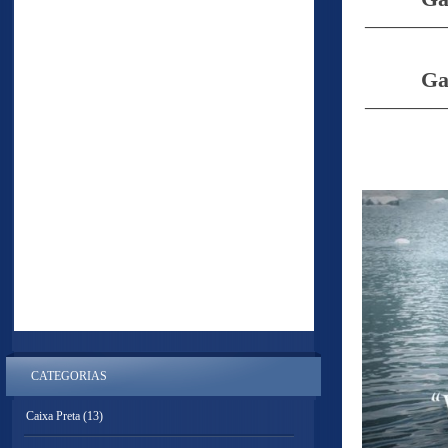
———
Ga
———
CATEGORIAS
Caixa Preta
(13)