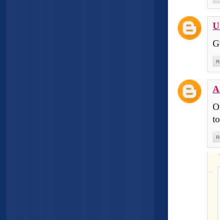
U
G
R
A
O
to
R