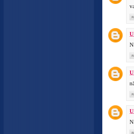
v
R
U
N
R
U
n
R
U
N
R