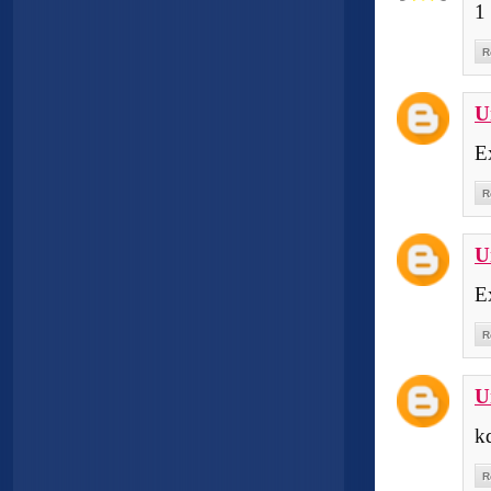
1
R
U
E
R
U
E
R
U
k
R