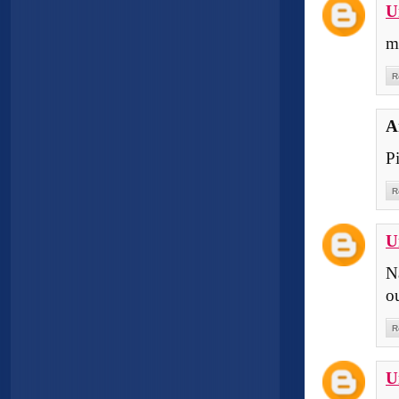
U
m
R
A
P
R
U
N
o
R
U