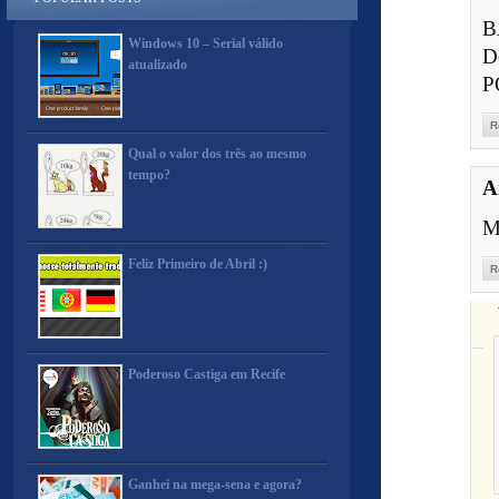
B
Windows 10 – Serial válido
De
atualizado
P
R
Qual o valor dos três ao mesmo
tempo?
A
M
Feliz Primeiro de Abril :)
R
Poderoso Castiga em Recife
Ganhei na mega-sena e agora?