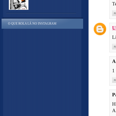
T
R
O QUE ROLA LÁ NO INSTAGRAM
U
Li
R
A
1 
R
P
H
A