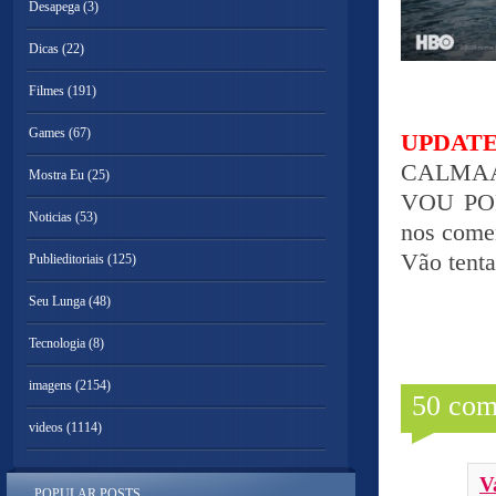
Desapega
(3)
Dicas
(22)
Filmes
(191)
Games
(67)
UPDATE
CALMAA
Mostra Eu
(25)
VOU PO
Noticias
(53)
nos comen
Vão tenta
Publieditoriais
(125)
Seu Lunga
(48)
Tecnologia
(8)
imagens
(2154)
50 com
videos
(1114)
V
POPULAR POSTS