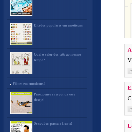
Ditados populares em emoticons
A
Qual o valor dos três ao mesmo
V
tempo?
R
Filmes em emoticons!
E
Pare, pense e responda esse
C
desejo!
R
Se souber, passa a frente!
L