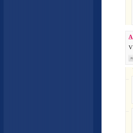
A
V
R