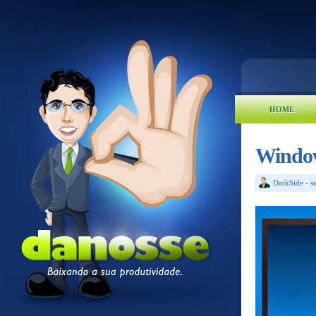
HOME
Windows
DarkSide
-
s