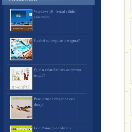
Windows 10 – Serial válido
atualizado
Ganhei na mega-sena e agora?
Qual o valor dos três ao mesmo
tempo?
Pare, pense e responda esse
desejo!
Feliz Primeiro de Abril :)