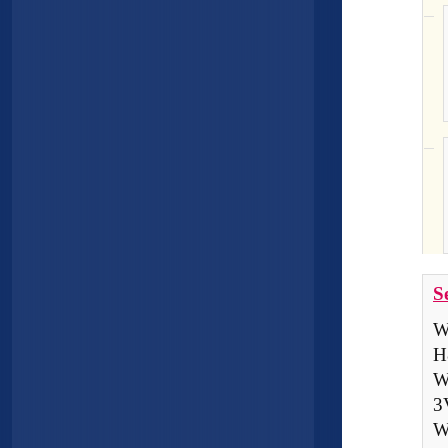
S
W
H
W
3
W