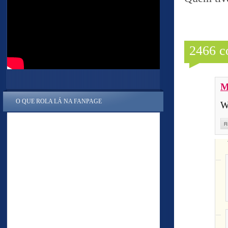
2466 c
M
O QUE ROLA LÁ NA FANPAGE
W
R