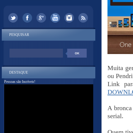
PESQUISAR
Muita ge
DESTAQUE
ou Pendri
Pessoas são Incríveis!
Link pa
DOWNL
A bronca 
serial.
Quem tiv