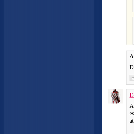
A
D
R
E
A
e
a