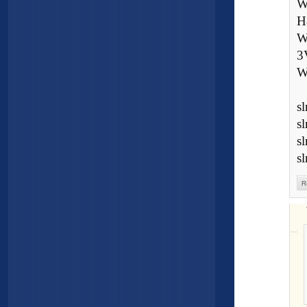
W
H
W
3
W
sl
s
s
s
R