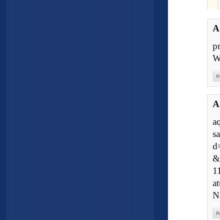
A
p
W
R
A
a
s
d
&
1
a
N
R