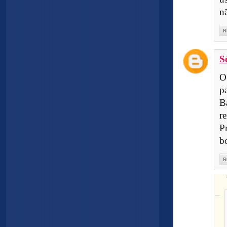
n
R
S
O
p
B
re
P
bo
R