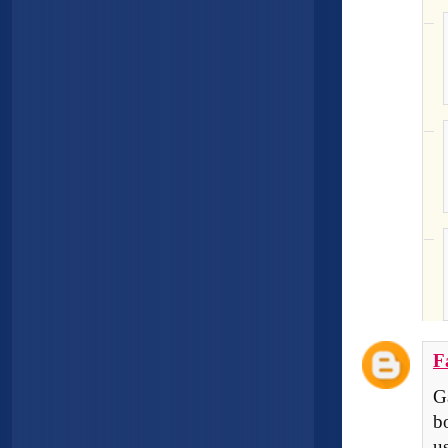
F
G
b
us