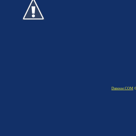
Danosse.COM
©