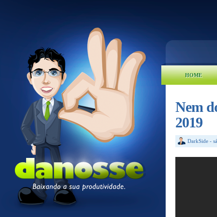
HOME
Nem do
2019
DarkSide
-
s