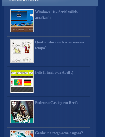
Windows 10 – Serial válido
atualizado
Qual o valor dos três ao mesmo
tempo?
Feliz Primeiro de Abril :)
Poderoso Castiga em Recife
Ganhei na mega-sena e agora?