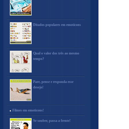
Ditados populares em emoticons
Qual o valor dos três ao mesmo
tempo?
Pare, pense e responda esse
desejo!
Filmes em emoticons!
Se souber, passa a frente!