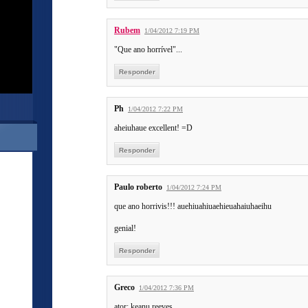
Rubem
1/04/2012 7:19 PM
"Que ano horrível"...
Responder
Ph
1/04/2012 7:22 PM
aheiuhaue excellent! =D
Responder
Paulo roberto
1/04/2012 7:24 PM
que ano horrivis!!! auehiuahiuaehieuahaiuhaeihu
genial!
Responder
Greco
1/04/2012 7:36 PM
ator: keanu reeves