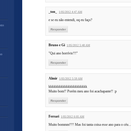
_ton_
1/05/2012 4:47 AM
e se eu não entendi, oq eu faço?
ons
Responder
Bruno e Gi
1/05/2012 5:48 AM
"Qui ano horrívis!!!"
mo
Responder
Almir
1/05/2012 5:59 AM
kkkkkkkkkkkkkkkkkkkkkk
Muito bom!! Porém meu ano foi acachapante!! :p
Responder
Ferrari
1/05/2012 6:05 AM
Muito bommm!!!! Mas foi tanta coisa esse ano para o céu...