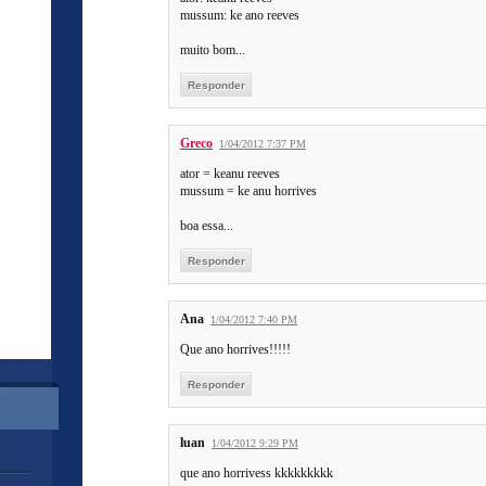
mussum: ke ano reeves
muito bom...
Responder
Greco
1/04/2012 7:37 PM
ator = keanu reeves
mussum = ke anu horrives
boa essa...
Responder
Ana
1/04/2012 7:40 PM
Que ano horrives!!!!!
Responder
luan
1/04/2012 9:29 PM
que ano horrivess kkkkkkkkk