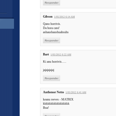
Responder
Gibson
1/05/2012 6:14 AM
Qano horrivis.
Da hora cara!
ashaushaushuahsuhs
Responder
Bart
1/05/2012 6:22 AM
Ki anu horrivis......
jajajajajaj
Responder
Anthenor Netto
1/05/2012 6:41 AM
keanu reeves - MATRIX
kkkkkkkkkkkkkkkkk
Boa!