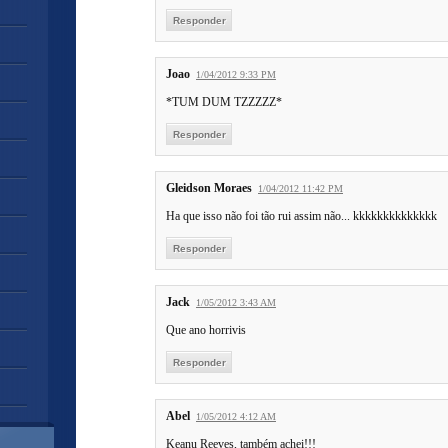
Responder
Joao
1/04/2012 9:33 PM
*TUM DUM TZZZZZ*
Responder
Gleidson Moraes
1/04/2012 11:42 PM
Ha que isso não foi tão rui assim não... kkkkkkkkkkkkkk
Responder
Jack
1/05/2012 3:43 AM
Que ano horrivis
Responder
Abel
1/05/2012 4:12 AM
Keanu Reeves, também achei!!!