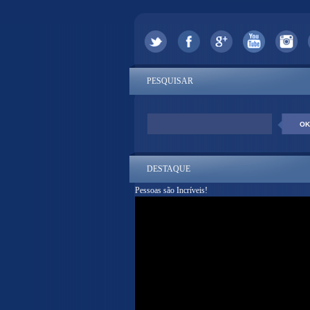
PESQUISAR
DESTAQUE
Pessoas são Incríveis!