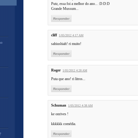
Putz, essa foi a melhor do ano... :D:D:D
Grande Mussum...
Responder
cliff
1/05/2012 4:17 AM
mo
sahiushiah! ri muito!
Responder
Roger
1/05/2012 4:28 AM
Puta que ano! ri litros...
Responder
Schuman
1/05/2012 4:38 AM
ke onrives !
kkkkkk comédia.
?
Responder