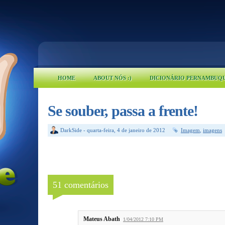
HOME
ABOUT NÓS :)
DICIONÁRIO PERNAMBUQ
Se souber, passa a frente!
DarkSide
-
quarta-feira, 4 de janeiro de 2012
Imagem
,
imagens
51 comentários
Mateus Abath
1/04/2012 7:10 PM