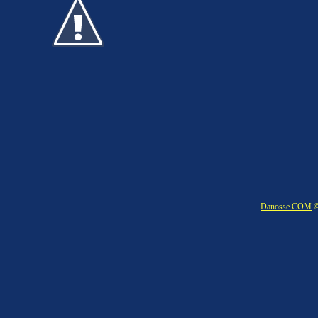
Danosse.COM
©