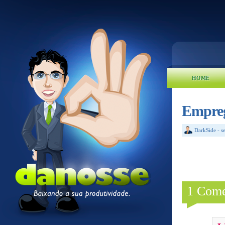
HOME
Empreg
DarkSide
-
s
1 Come