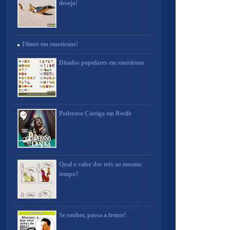
desejo!
Filmes em emoticons!
Ditados populares em emoticons
Poderoso Castiga em Recife
Qual o valor dos três ao mesmo
tempo?
Se souber, passa a frente!