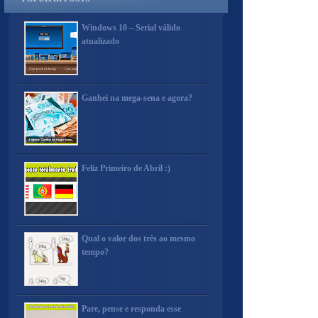
Windows 10 – Serial válido
atualizado
Ganhei na mega-sena e agora?
Feliz Primeiro de Abril :)
Qual o valor dos três ao mesmo
tempo?
Pare, pense e responda esse