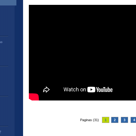
mo
Paginas (31)
1
2
3
4
?