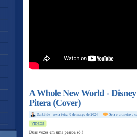
A Whole New World - Disney'
Pitera (Cover)
DarkSide
-
sexta-feira, 8 de março de 2024
Seja o primeiro a 
VIDEOS
Duas vozes em uma pessoa só!!