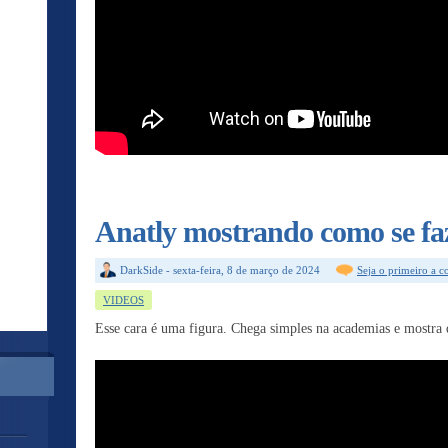
Anatly mostrando como se faz
DarkSide
-
sexta-feira, 8 de março de 2024
Seja o primeiro a 
VIDEOS
Esse cara é uma figura. Chega simples na academias e mostra q