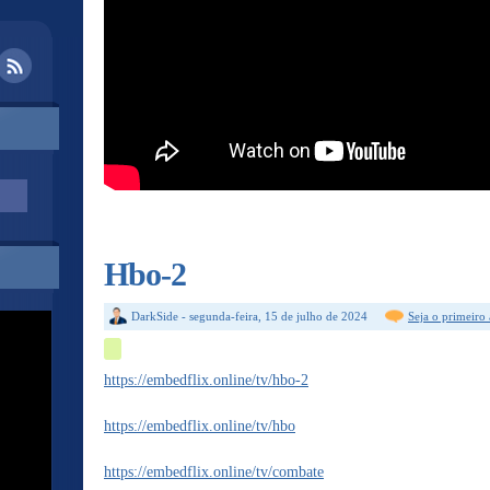
Hbo-2
DarkSide
-
segunda-feira, 15 de julho de 2024
Seja o primeiro
https://embedflix.online/tv/hbo-2
https://embedflix.online/tv/hbo
https://embedflix.online/tv/combate