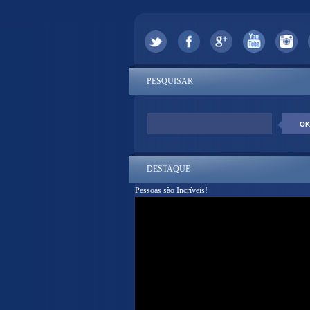
PESQUISAR
DESTAQUE
Pessoas são Incríveis!