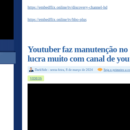
https://embedflix.online/tv/discovery-channel-hd
https://embedflix.online/tv/hbo-plus
Youtuber faz manutenção no 
lucra muito com canal de yo
DarkSide
-
sexta-feira, 8 de março de 2024
Seja o primeiro a 
VIDEOS