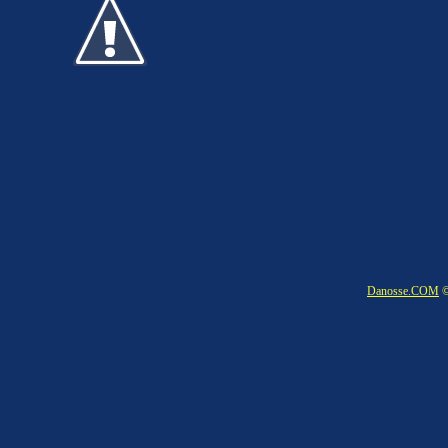
Danosse.COM
©