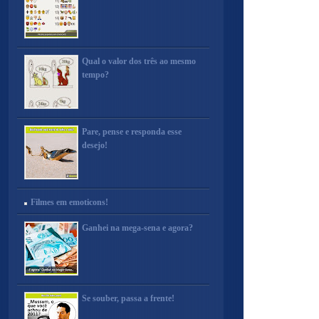
Qual o valor dos três ao mesmo
tempo?
Pare, pense e responda esse
desejo!
Filmes em emoticons!
Ganhei na mega-sena e agora?
Se souber, passa a frente!