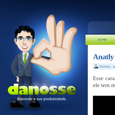
HOME
Anatly
DarkSide
-
s
Esse cara
ele tem m