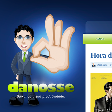
HOME
Hora d
DarkSide
-
q