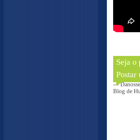
Seja o
Postar
--- Danoss
Blog de Hu