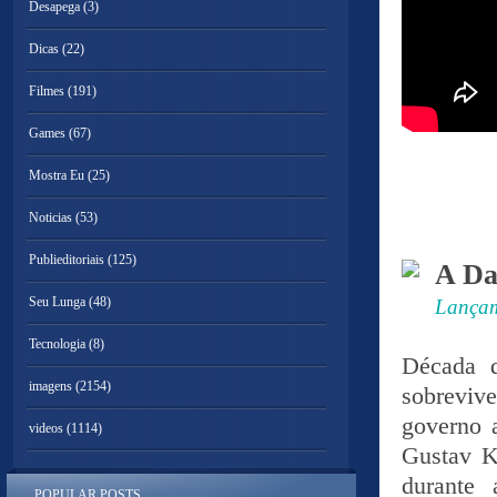
Desapega
(3)
Dicas
(22)
Filmes
(191)
Games
(67)
Mostra Eu
(25)
Noticias
(53)
Publieditoriais
(125)
A D
Seu Lunga
(48)
Lançam
Tecnologia
(8)
Década d
imagens
(2154)
sobreviv
governo 
videos
(1114)
Gustav Kl
durante
POPULAR POSTS