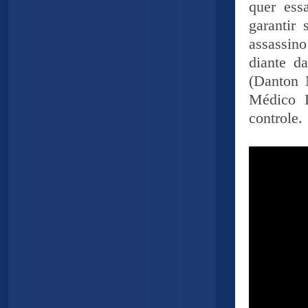
quer ess
garantir
assassino
diante d
(Danton 
Médico L
controle.