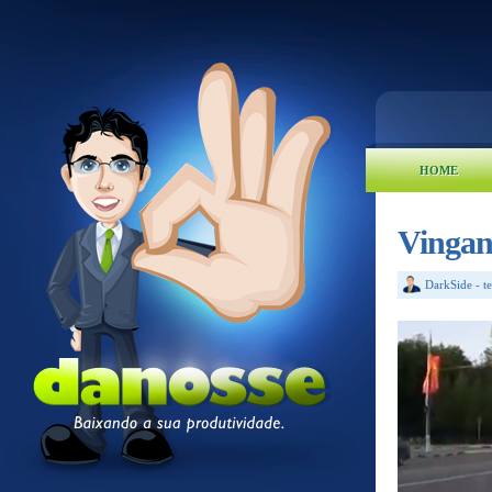
HOME
Vingan
DarkSide
-
t