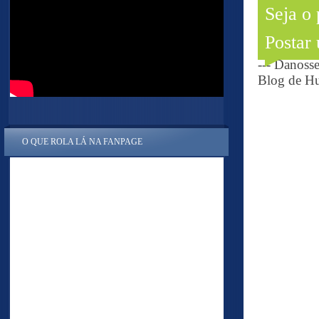
Seja o
Postar
--- Danoss
Blog de Hu
O QUE ROLA LÁ NA FANPAGE