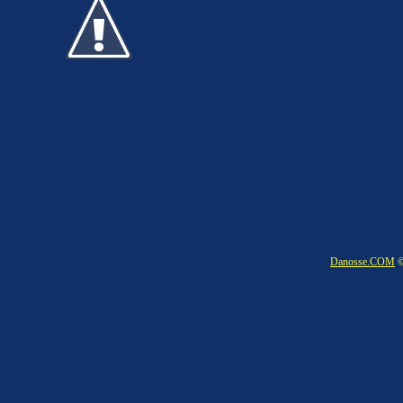
Danosse.COM
©