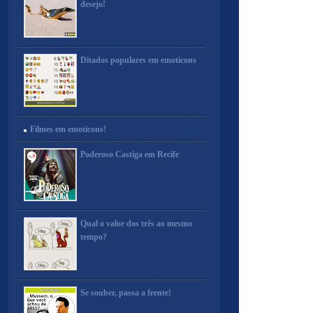
desejo!
Ditados populares em emoticons
Filmes em emoticons!
Poderoso Castiga em Recife
Qual o valor dos três ao mesmo
tempo?
Se souber, passa a frente!