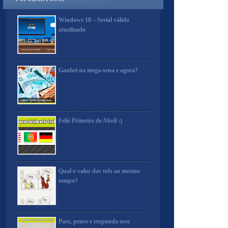
Windows 10 – Serial válido
atualizado
Ganhei na mega-sena e agora?
Feliz Primeiro de Abril :)
Qual o valor dos três ao mesmo
tempo?
Pare, pense e responda esse