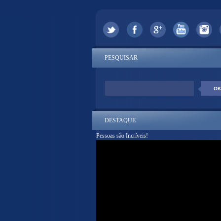
PESQUISAR
DESTAQUE
Pessoas são Incríveis!