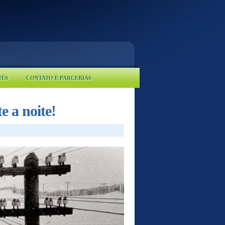
UÊS
CONTATO E PARCERIAS
e a noite!