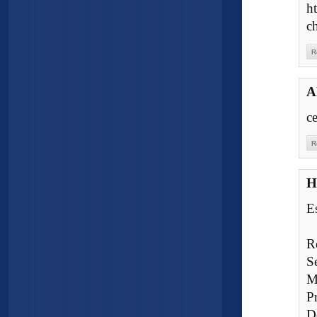
h
c
R
A
c
R
H
Es
R
S
M
P
D