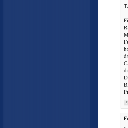
T
F
R
M
F
h
da
C
d
D
B
P
R
F