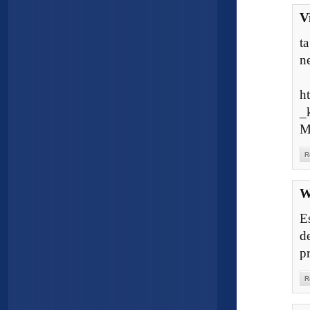
V
t
n
h
_
M
R
W
E
d
p
R