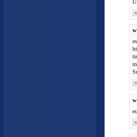
U
R
w
es
h
t
m
S
R
w
e
R