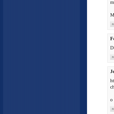
m
M
R
F
Do
R
J
h
c
o
R