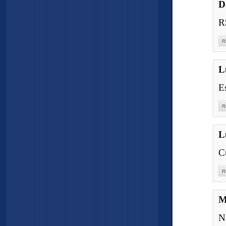
D
R
R
L
E
R
L
C
R
M
N