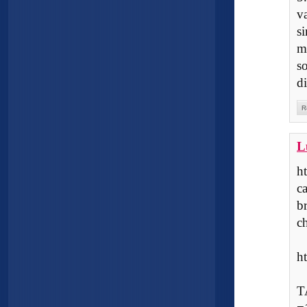
v
s
m
s
d
R
L
h
c
b
c
h
T