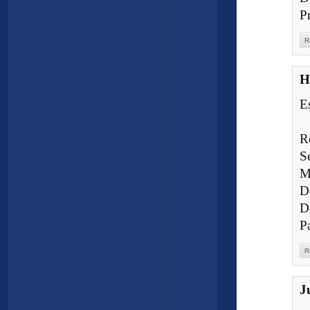
P
R
H
E
R
S
M
D
D
P
R
J