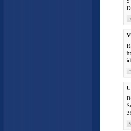
$
D
R
V
R
h
i
R
L
B
S
3
R