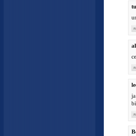
t
u
R
a
c
R
l
j
b
R
B