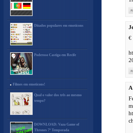
R
Ditados populares em emoticons
J
€
h
Poderoso Castiga em Recife
2
R
Filmes em emoticons!
A
Qual o valor dos três ao mesmo
F
tempo?
m
h
c
DOWNLOAD: Vaza Game of
Thrones 7ª Temporada