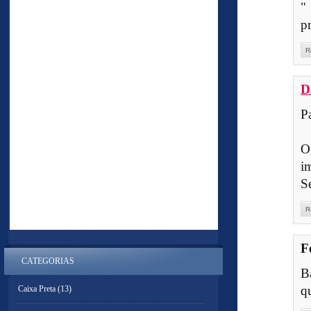
"
p
R
D
P
O
i
S
R
F
CATEGORIAS
B
q
Caixa Preta
(13)