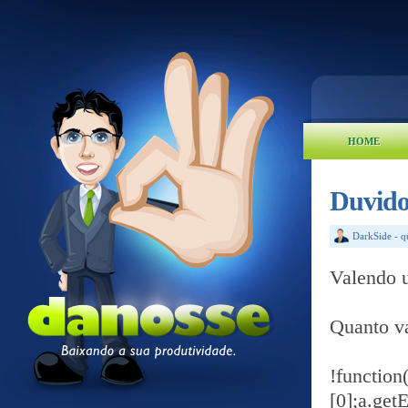
HOME
Duvido 
DarkSide
-
q
Valendo 
Quanto va
!funct
[0];a.get