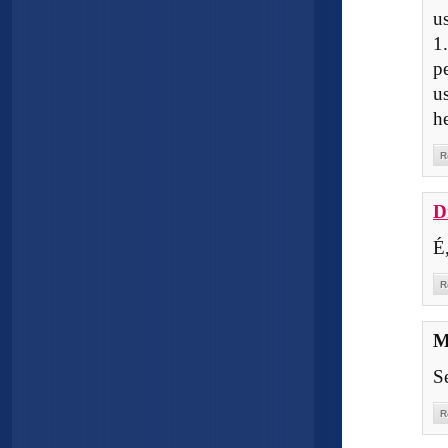
u
1
p
u
h
R
D
É
R
M
S
R