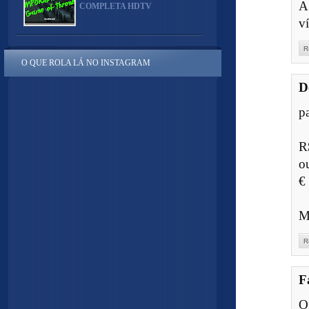
A
COMPLETA HDTV
v
R
O QUE ROLA LÁ NO INSTAGRAM
D
pa
R
o
€
M
R
F
O