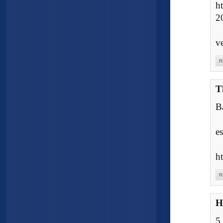
h
2
v
R
T
B
e
h
R
H
5