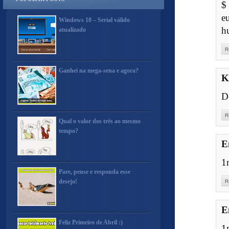
$
eu
Windows 10 – Serial válido
h
atualizado
R
Ganhei na mega-sena e agora?
K
D
R
Qual o valor dos três ao mesmo
tempo?
E
1
Pare, pense e responda esse
desejo!
R
E
Feliz Primeiro de Abril :)
1