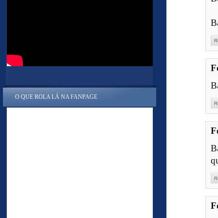
B
R
F
B
O QUE ROLA LÁ NA FANPAGE
R
F
B
q
R
F