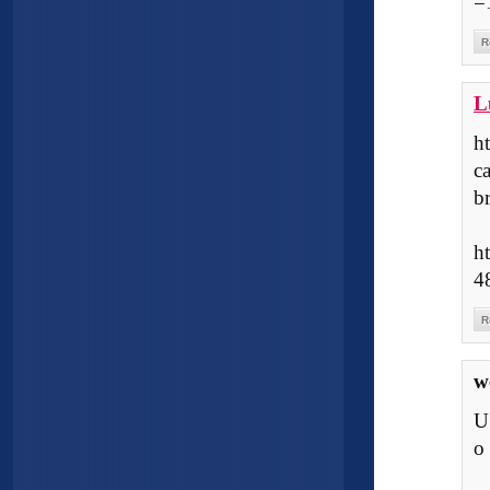
=
R
L
h
c
br
h
4
R
w
U
o 