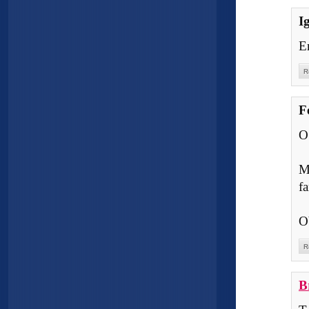
I
E
R
F
O
M
fa
O
R
B