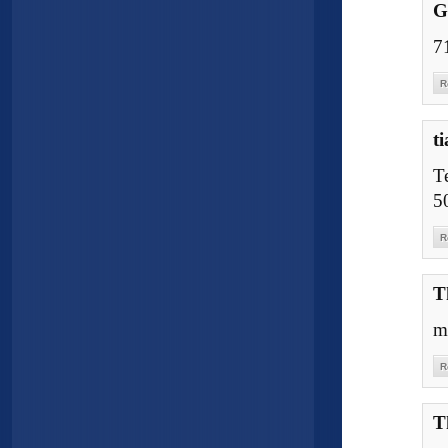
G
7
R
t
T
5
R
T
m
R
T