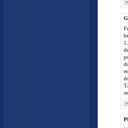
R
G
F
b
1
d
p
d
e
d
T
s
R
P