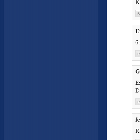
K
R
E
6
R
G
E
D
R
fe
R