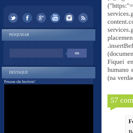
("https:"
services.
content.co
services.
PESQUISAR
placemen
.insertBe
(documen
Fiquei e
humano e
DESTAQUE
(na verdad
Pessoas são Incríveis!
57 com
F
B