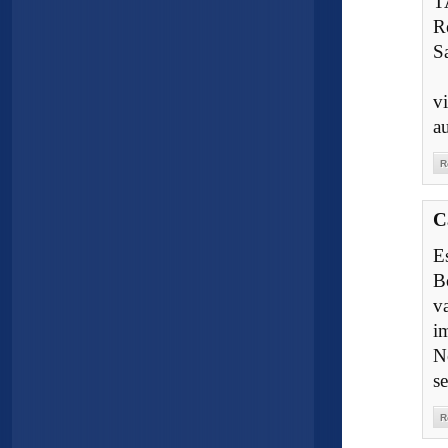
T
R
S
v
a
R
C
E
B
va
i
N
s
R