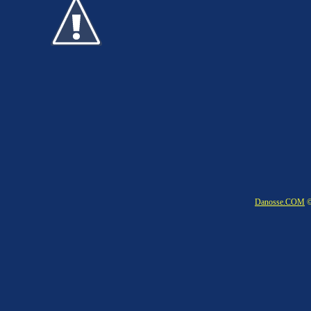
Danosse.COM
©