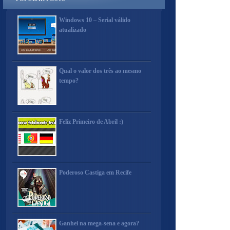
Windows 10 – Serial válido
atualizado
Qual o valor dos três ao mesmo
tempo?
Feliz Primeiro de Abril :)
Poderoso Castiga em Recife
Ganhei na mega-sena e agora?