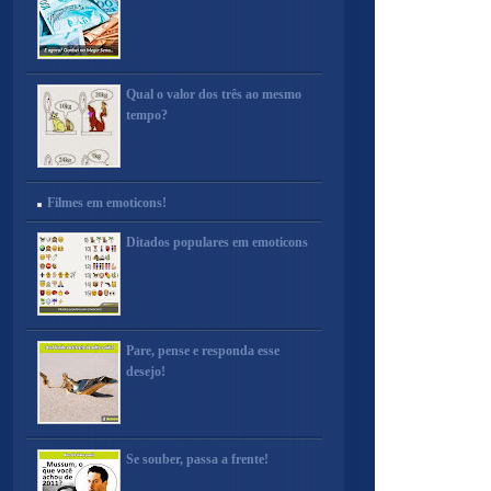
Qual o valor dos três ao mesmo
tempo?
Filmes em emoticons!
Ditados populares em emoticons
Pare, pense e responda esse
desejo!
Se souber, passa a frente!