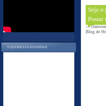
Seja o
Postar
--- Danoss
Blog de Hu
O QUE ROLA LÁ NA FANPAGE