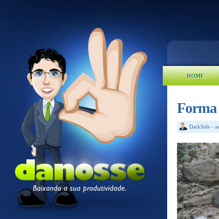
HOME
Forma m
DarkSide
-
s