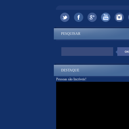
PESQUISAR
DESTAQUE
Pessoas são Incríveis!