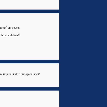
rincar" um pouco:
largar a chibata!"
to, respira fundo e diz: agora fudeu!