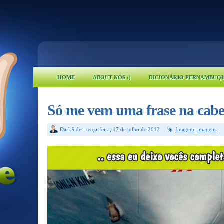
HOME
ABOUT NÓS :)
DICIONÁRIO PERNAMBUQ
Só me vem uma frase na cabeç
DarkSide
-
terça-feira, 17 de julho de 2012
Imagem
,
imagens