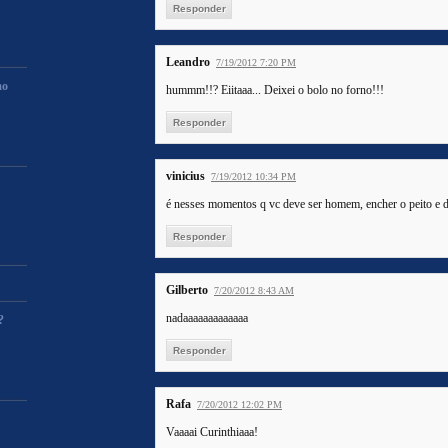
Responder
Leandro
7/19/2012 7:20 PM
mo
hummm!!? Eiitaaa... Deixei o bolo no forno!!!
Responder
vinicius
7/19/2012 10:34 PM
é nesses momentos q vc deve ser homem, encher o peito e di
Responder
Gilberto
7/20/2012 8:43 AM
nadaaaaaaaaaaaaa
?
Responder
Rafa
7/20/2012 12:02 PM
Vaaaai Curinthiaaa!