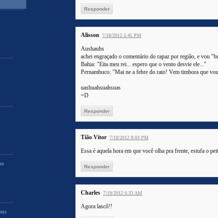
Responder
Alisson
7/18/2012 5:45 PM
Aushauhs
achei engraçado o comentário do rapaz por região, e vou "b
Bahia: "Eita meu rei... espero que o vento desvie ele..."
Pernambuco: "Mai ne a febre do rato! Vem timbora que vou 
uashuahsuahsuas
=D
Responder
Tião Vitor
7/18/2012 8:03 PM
Essa é aquela hora em que você olha pra frente, estufa o pei
mo
Responder
Charles
7/19/2012 6:33 AM
Agora lascô!!
ons