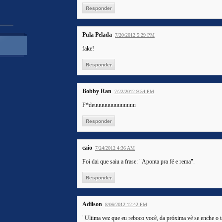
Responder
Pula Pelada
7/20/2012 5:29 PM
fake!
Responder
Bobby Ran
7/22/2012 9:54 PM
F*deuuuuuuuuuuuuuu
Responder
caio
7/24/2012 4:36 AM
Foi dai que saiu a frase: "Aponta pra fé e rema".
Responder
Adilson
8/06/2012 12:42 PM
"Ultima vez que eu reboco você, da próxima vê se enche o t