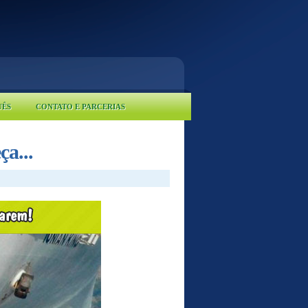
UÊS
CONTATO E PARCERIAS
a...