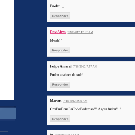
Fo-deu ._.
Responder
DaviAlves
7/18/2012 12:07 AM
Merda'-'
Responder
Felipe Amaral
7/18/2012 7:57 AM
Fudeu a tabaca de xola!
Responder
Marcos
7/18/2012 8:30 AM
CreiEmDeusPaiTodoPoderoso!!! Agora fudeu!!!!
Responder