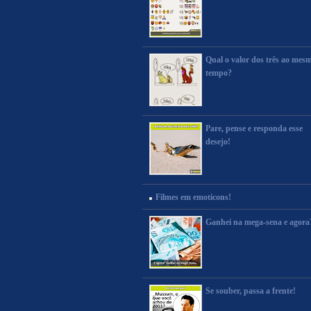
Qual o valor dos três ao mes
tempo?
Pare, pense e responda esse
desejo!
Filmes em emoticons!
Ganhei na mega-sena e agora
Se souber, passa a frente!