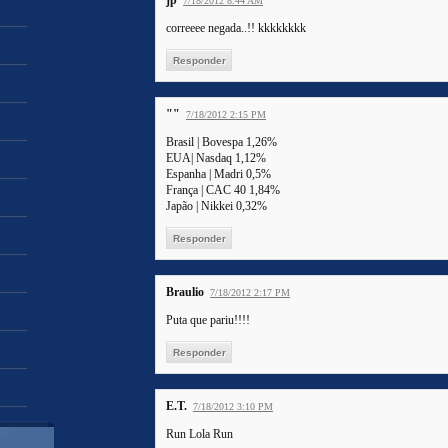
jp
7/18/2012 8:44 AM
correeee negada..!! kkkkkkkk
Responder
""
7/18/2012 2:15 PM
Brasil | Bovespa 1,26%
EUA| Nasdaq 1,12%
Espanha | Madri 0,5%
França | CAC 40 1,84%
Japão | Nikkei 0,32%
Responder
Braulio
7/18/2012 2:17 PM
Puta que pariu!!!!
Responder
E.T.
7/18/2012 3:10 PM
Run Lola Run