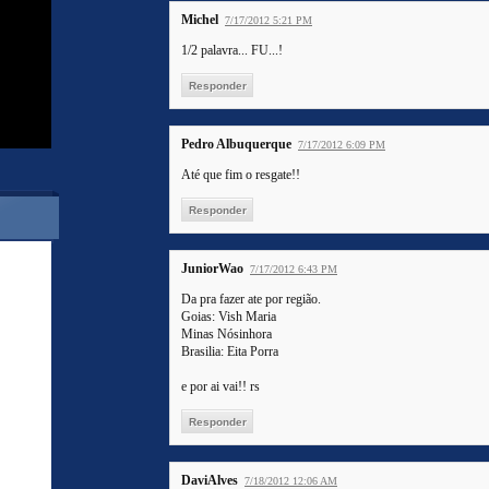
Michel
7/17/2012 5:21 PM
1/2 palavra... FU...!
Responder
Pedro Albuquerque
7/17/2012 6:09 PM
Até que fim o resgate!!
Responder
JuniorWao
7/17/2012 6:43 PM
Da pra fazer ate por região.
Goias: Vish Maria
Minas Nósinhora
Brasilia: Eita Porra
e por ai vai!! rs
Responder
DaviAlves
7/18/2012 12:06 AM