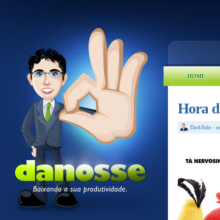
HOME
Hora d
DarkSide
-
s