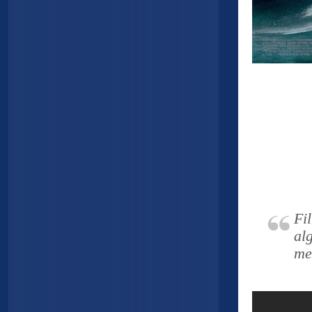
Fi
al
me