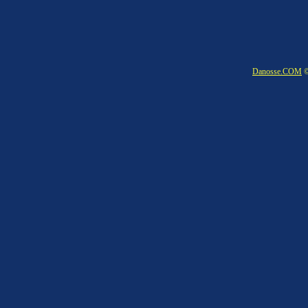
Danosse.COM
©