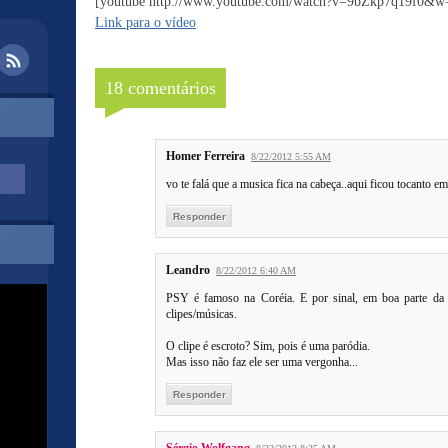
[youtube http://www.youtube.com/watch?v=9bZkp7q19f0&
Link para o vídeo
18 comentários
Homer Ferreira
8/22/2012 5:55 AM
vo te falá que a musica fica na cabeça..aqui ficou tocanto 
Responder
Leandro
8/22/2012 6:40 AM
PSY é famoso na Coréia. E por sinal, em boa parte da 
clipes/músicas.
O clipe é escroto? Sim, pois é uma paródia.
Mas isso não faz ele ser uma vergonha...
Responder