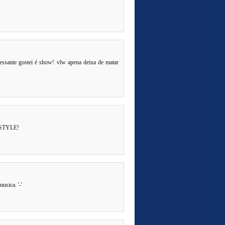
ressante gostei é show! vlw apena deixa de matar
 STYLE!
usica. '-'