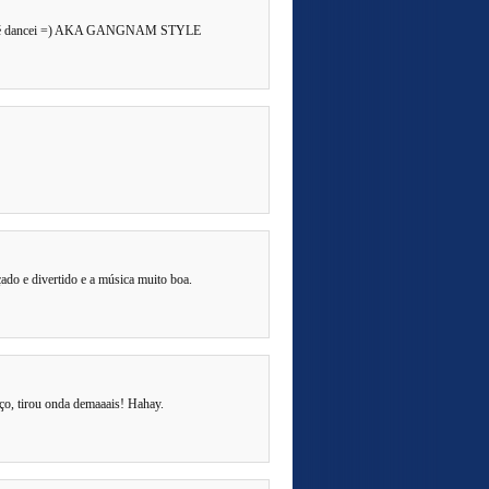
e já até dancei =) AKA GANGNAM STYLE
do e divertido e a música muito boa.
ço, tirou onda demaaais! Hahay.