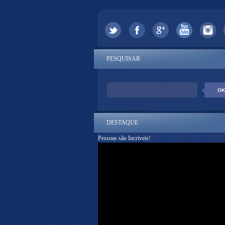
PESQUISAR
DESTAQUE
Pessoas são Incríveis!