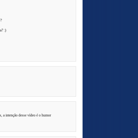
é?
a? :)
s, a intenção desse vídeo é o humor