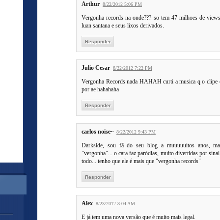
Arthur
8/22/2012 5:06 PM
Vergonha records na onde??? so tem 47 milhoes de views p
luan santana e seus lixos derivados.
Responder
Julio Cesar
8/22/2012 7:22 PM
Vergonha Records nada HAHAH curti a musica q o clipe é
por ae hahahaha
Responder
carlos noise~
8/22/2012 9:43 PM
Darkside, sou fã do seu blog a muuuuuitos anos, mas
"vergonha"... o cara faz paródias, muito divertidas por si
todo... tenho que ele é mais que "vergonha records"
Responder
Alex
8/23/2012 8:04 AM
E já tem uma nova versão que é muito mais legal.