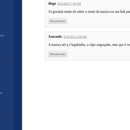
diego
8/23/2012 7:50 PM
Ai gostaria muito de saber o nome da musica ou um link p
Responder
ons
Autsaulo
8/24/2012 4:59 AM
A musica até q é legalzinha, o clipe engraçado, mas que é ver
Responder
mo