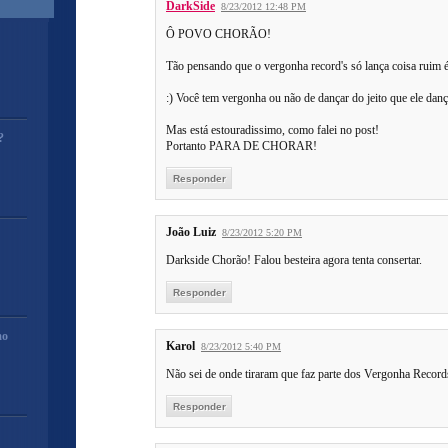
DarkSide
8/23/2012 12:48 PM
Ô POVO CHORÃO!
Tão pensando que o vergonha record's só lança coisa ruim 
:) Você tem vergonha ou não de dançar do jeito que ele danç
Mas está estouradissimo, como falei no post!
?
Portanto PARA DE CHORAR!
Responder
João Luiz
8/23/2012 5:20 PM
Darkside Chorão! Falou besteira agora tenta consertar.
Responder
mo
Karol
8/23/2012 5:40 PM
Não sei de onde tiraram que faz parte dos Vergonha Record
Responder