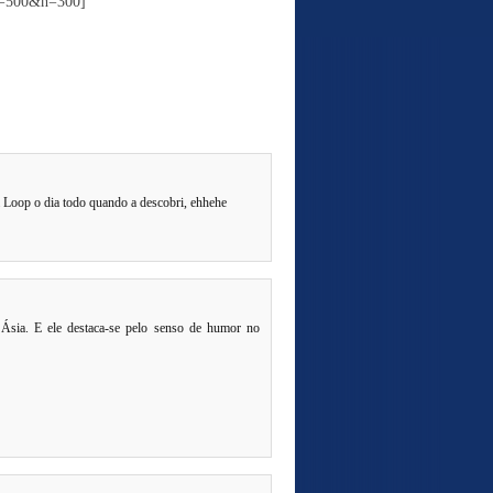
w=500&h=300]
em Loop o dia todo quando a descobri, ehhehe
Ásia. E ele destaca-se pelo senso de humor no