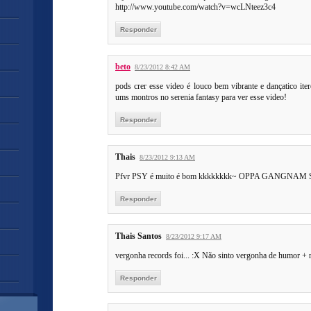
http://www.youtube.com/watch?v=wcLNteez3c4
Responder
beto
8/23/2012 8:42 AM
pods crer esse video é louco bem vibrante e dançatico ite
ums montros no serenia fantasy para ver esse video!
Responder
Thais
8/23/2012 9:13 AM
Pfvr PSY é muito é bom kkkkkkkk~ OPPA GANGNAM
Responder
Thais Santos
8/23/2012 9:17 AM
vergonha records foi... :X Não sinto vergonha de humor + m
Responder