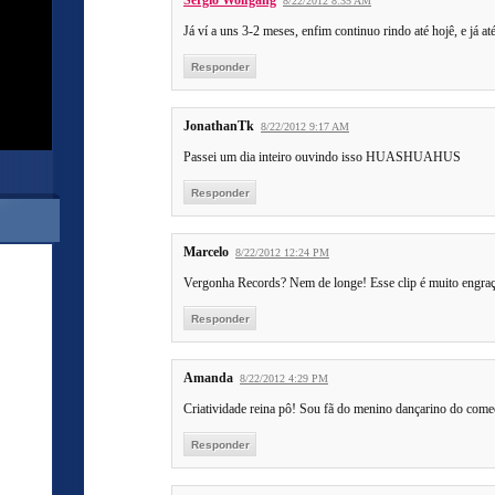
Sérgio Wolfgang
8/22/2012 8:35 AM
Já ví a uns 3-2 meses, enfim continuo rindo até hojê, 
Responder
JonathanTk
8/22/2012 9:17 AM
Passei um dia inteiro ouvindo isso HUASHUAHUS
Responder
Marcelo
8/22/2012 12:24 PM
Vergonha Records? Nem de longe! Esse clip é muito engraça
Responder
Amanda
8/22/2012 4:29 PM
Criatividade reina pô! Sou fã do menino dançarino do come
Responder