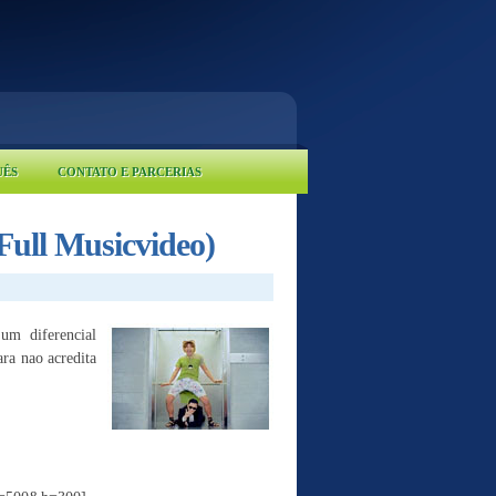
UÊS
CONTATO E PARCERIAS
ll Musicvideo)
m diferencial
ra nao acredita