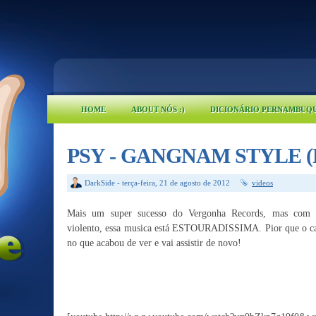
HOME
ABOUT NÓS :)
DICIONÁRIO PERNAMBUQ
PSY - GANGNAM STYLE (Fu
DarkSide
-
terça-feira, 21 de agosto de 2012
videos
Mais um super sucesso do Vergonha Records, mas com u
violento, essa musica está ESTOURADISSIMA. Pior que o ca
no que acabou de ver e vai assistir de novo!