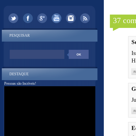
37 com
PESQUISAR
S
I
H
R
DESTAQUE
Pessoas são Incríveis!
G
Ju
R
E