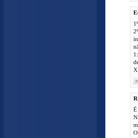
E
1º
2
i
n
1
d
X
R
R
É
N
m
O