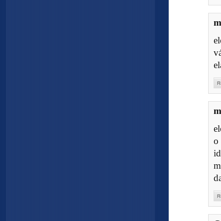
m
e
v
el
R
m
e
o
i
m
d
R