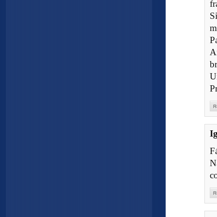
f
S
m
P
A
b
U
Pr
R
I
Fá
N
co
R