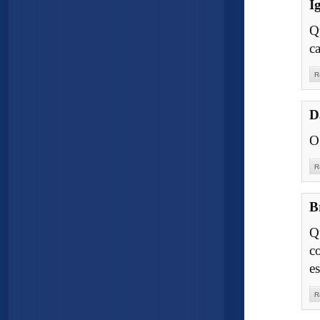
I
Q
ca
R
D
O
R
B
Q
c
e
R