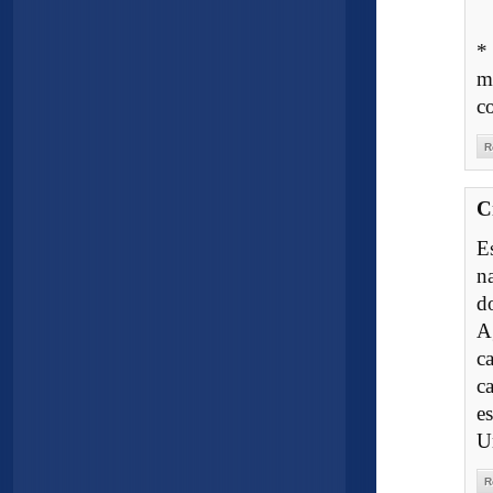
*
m
c
R
C
E
na
d
A
c
c
es
U
R