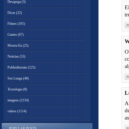
Desapega
(3)
E
Dicas
(22)
t
Filmes
(191)
R
Games
(67)
W
Mostra Eu
(25)
O
Noticias
(53)
c
al
Publieditoriais
(125)
R
Seu Lunga
(48)
Tecnologia
(8)
L
imagens
(2154)
A
d
videos
(1114)
a
POPULAR POSTS
R