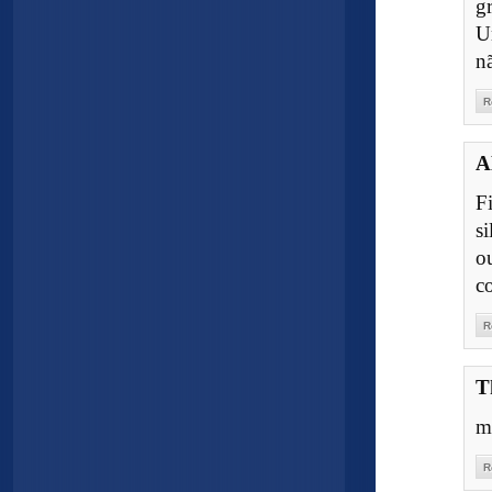
gr
U
n
R
A
F
s
o
c
R
T
m
R