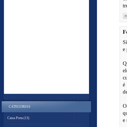
t
R
F
S
e
Q
e
c
é
d
O
CATEGORIAS
q
Caixa Preta
(13)
e 