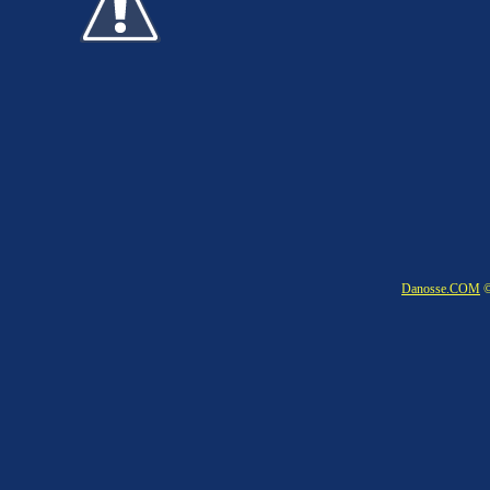
Danosse.COM
©