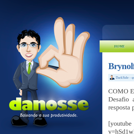
HOME
Brynol
DarkSide
-
q
COMO EL
Desafio 
resposta 
[yout
v=hSd1w