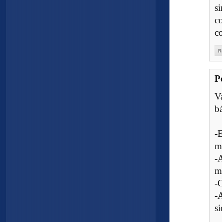
s
c
c
R
P
V
b
-
m
-
m
-
-A
s