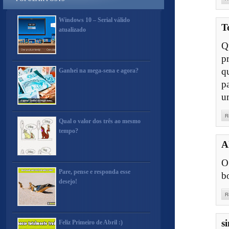
Windows 10 – Serial válido
T
atualizado
Q
p
q
Ganhei na mega-sena e agora?
p
um
R
Qual o valor dos três ao mesmo
tempo?
A
O
Pare, pense e responda esse
b
desejo!
R
s
Feliz Primeiro de Abril :)