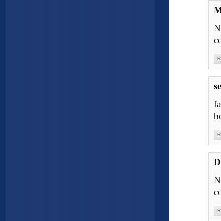
M
N
c
R
s
f
b
R
D
N
co
R