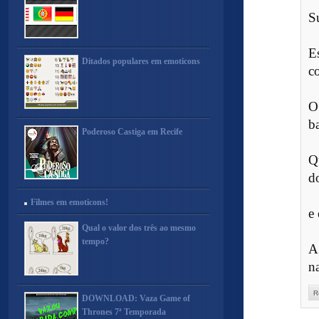
S
E
Ditados populares em emoticons
c
O
ba
Poderoso Castiga em Recife
Q
do
Filmes em emoticons!
e 
Qual o valor dos três ao mesmo
tempo?
A
n
R
DOWNLOAD: Vaza Game of
Thrones 7ª Temporada