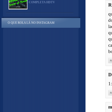
COMPLETA HDTV
R
q
d
O QUE ROLA LÁ NO INSTAGRAM
l
q
q
ca
bo
R
D
1:
R
m