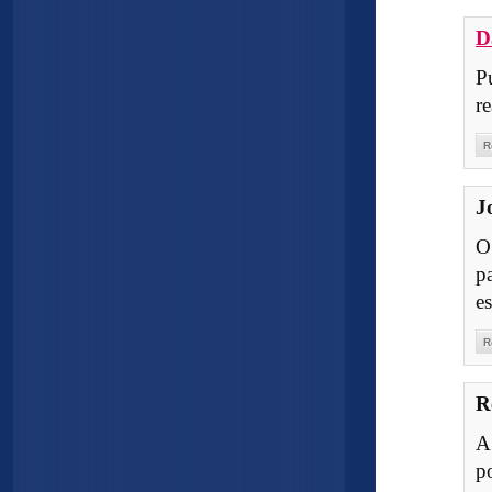
D
Pu
r
R
J
O
p
e
R
R
A
p