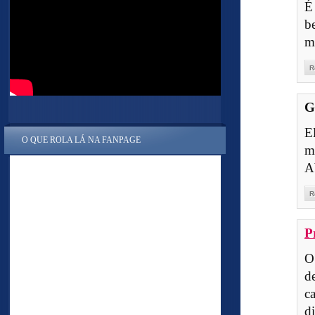
É
b
m
R
G
E
O QUE ROLA LÁ NA FANPAGE
m
A
R
P
O
d
c
d