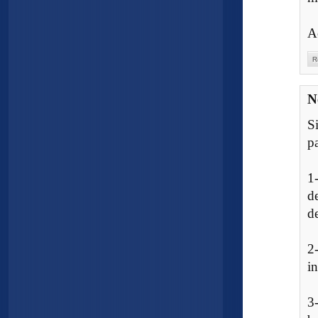
A
R
N
S
p
1
d
d
2
in
3