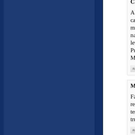
C
A
c
m
n
le
Pr
M
R
M
Fá
r
t
t
R