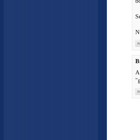
bo
S
N
R
B
Ap
"g
R