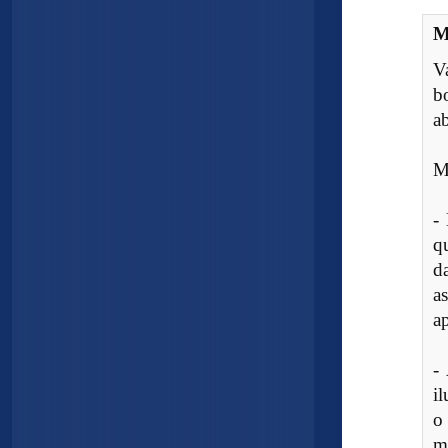
M
V
b
a
M
-
q
d
a
a
-
i
o
m