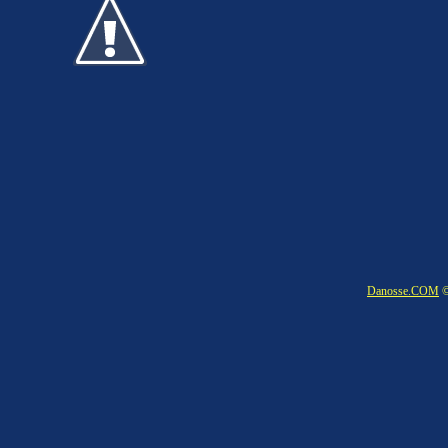
Danosse.COM
©