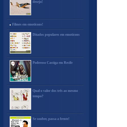
desejo!
Filmes em emoticons!
Ditados populares em emoticons
Poderoso Castiga em Recife
Qual o valor dos três ao mesmo
tempo?
Se souber, passa a frente!