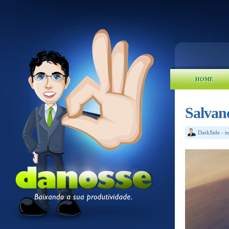
HOME
Salvan
DarkSide
-
t