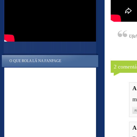
Ufa!
O QUE ROLA LÁ NA FANPAGE
2 comentá
A
m
R
A