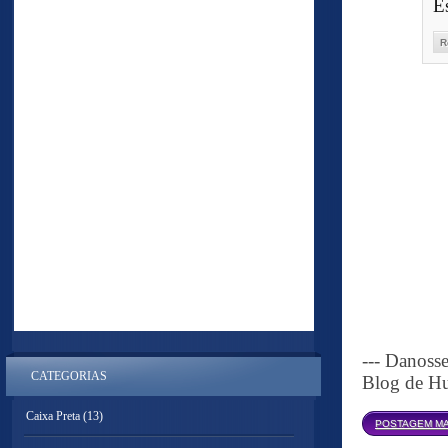
Es
R
--- Danoss
CATEGORIAS
Blog de Hu
Caixa Preta
(13)
POSTAGEM MA