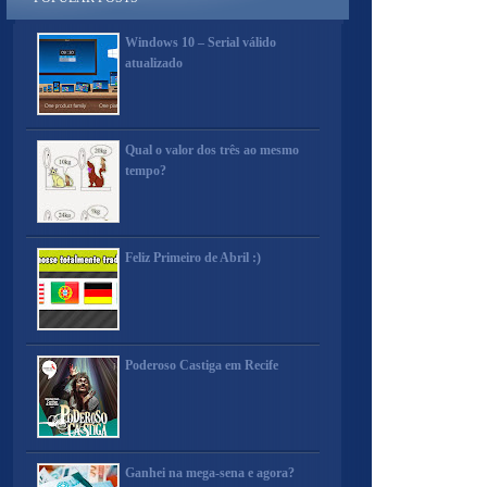
Windows 10 – Serial válido
atualizado
Qual o valor dos três ao mesmo
tempo?
Feliz Primeiro de Abril :)
Poderoso Castiga em Recife
Ganhei na mega-sena e agora?