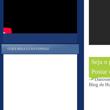
O QUE ROLA LÁ NA FANPAGE
Seja o
Postar
--- Danoss
Blog de Hu