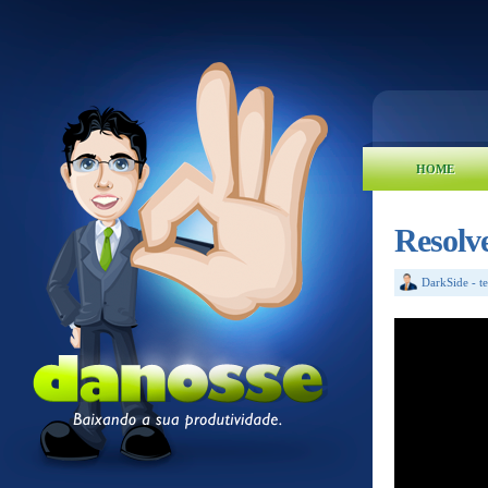
HOME
Resolv
DarkSide
-
t