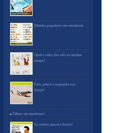
Ditados populares em emoticons
Qual o valor dos três ao mesmo
tempo?
Pare, pense e responda esse
desejo!
Filmes em emoticons!
Se souber, passa a frente!