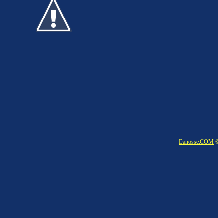
Danosse.COM
©