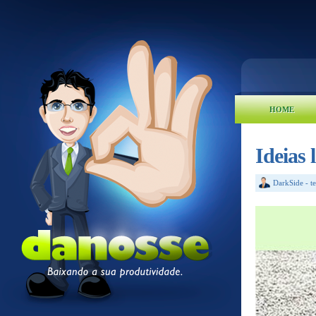
HOME
Ideias 
DarkSide
-
t