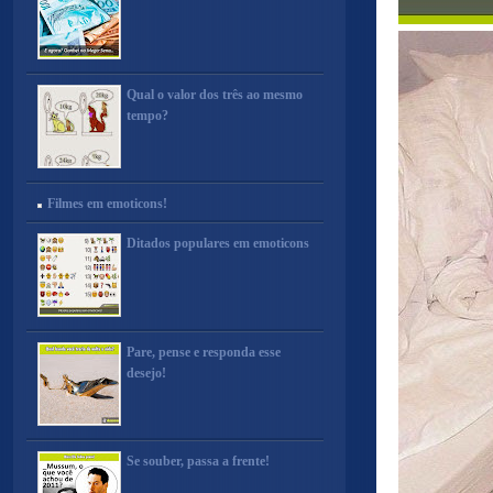
Qual o valor dos três ao mesmo
tempo?
Filmes em emoticons!
Ditados populares em emoticons
Pare, pense e responda esse
desejo!
Se souber, passa a frente!