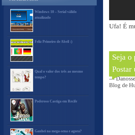
Windows 10 – Serial válido
atualizado
Ufa! É mu
Feliz Primeiro de Abril :)
Seja o
Postar
Qual o valor dos três ao mesmo
tempo?
--- Danoss
Blog de Hu
Poderoso Castiga em Recife
Ganhei na mega-sena e agora?