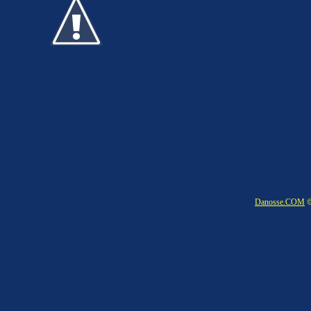
Danosse.COM
©