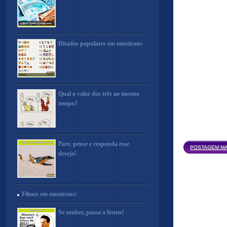
Ditados populares em emoticons
Qual o valor dos três ao mesmo
tempo?
Pare, pense e responda esse
POSTAGEM MA
desejo!
Filmes em emoticons!
Se souber, passa a frente!