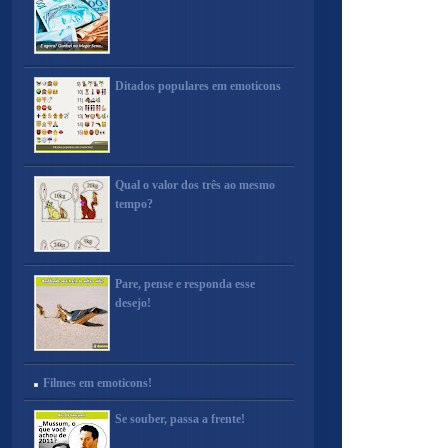
Ditados populares em emoticons
Qual o valor dos três ao mesmo
tempo?
Pare, pense e responda esse
desejo!
Filmes em emoticons!
Se souber, passa a frente!