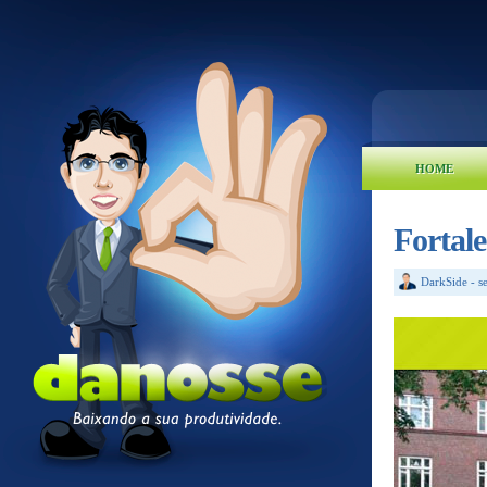
HOME
Fortale
DarkSide
-
s