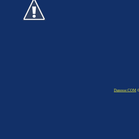
Danosse.COM
©