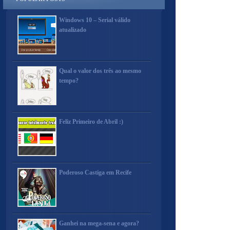
Windows 10 – Serial válido
atualizado
Qual o valor dos três ao mesmo
tempo?
Feliz Primeiro de Abril :)
Poderoso Castiga em Recife
Ganhei na mega-sena e agora?