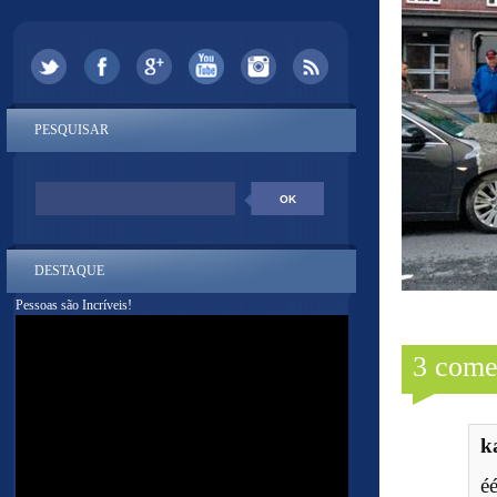
PESQUISAR
DESTAQUE
Pessoas são Incríveis!
3 come
ka
éé