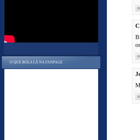
R
C
B
o
R
O QUE ROLA LÁ NA FANPAGE
J
Me
R