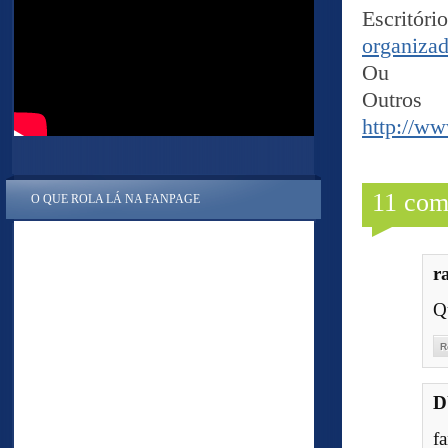
Escritó
organizad
Ou
Outro
http://ww
11 com
O QUE ROLA LÁ NA FANPAGE
r
Q
R
D
fa