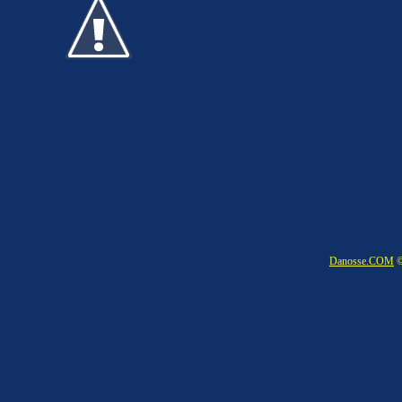
Danosse.COM
©