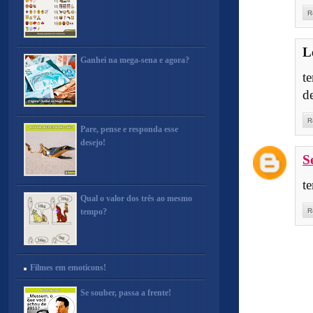
R
L
Ganhei na mega-sena e agora?
t
d
R
Pare, pense e responda esse
desejo!
S
t
Qual o valor dos três ao mesmo
tempo?
R
Filmes em emoticons!
Se souber, passa a frente!