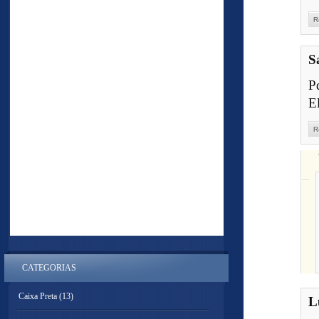
R
S
P
E
R
CATEGORIAS
Caixa Preta
(13)
L