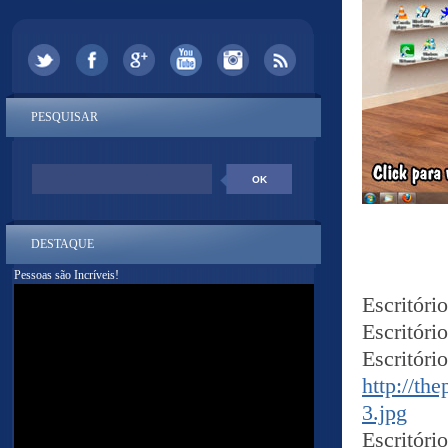
PESQUISAR
DESTAQUE
Pessoas são Incríveis!
Escritóri
Escritóri
Es
http://t
3.jpg
Escritóri