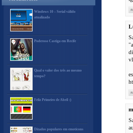
R
Windows 10 – Serial válido
atualizado
L
S
Poderoso Castiga em Recife
"
d
vl
Qual o valor dos três ao mesmo
e
tempo?
h
R
Feliz Primeiro de Abril :)
m
S
a
Ditados populares em emoticons