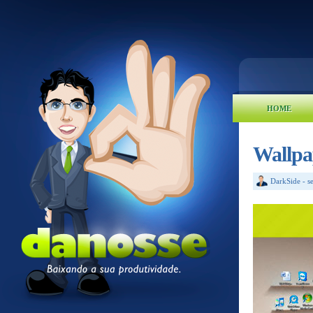
HOME
Wallpap
DarkSide
-
s