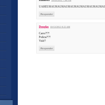
Rimaster
10/03/2012 7:56 PM
UAHEUHAUHAUHAUHAUHAUHAUHAUHAUHA
Responder
Douglas
10/13/2012 8:22 AM
Carro?!?!
Polícia?!?!
Vish!!
Responder