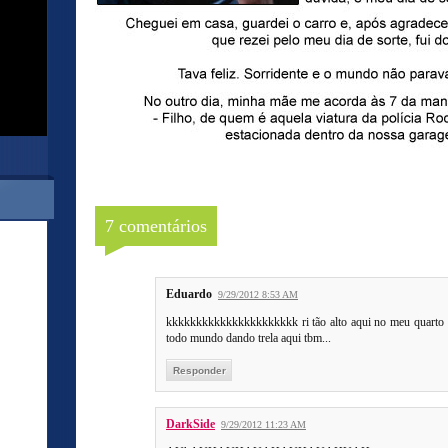
7 comentários
Eduardo
9/29/2012 8:53 AM
kkkkkkkkkkkkkkkkkkkkkk ri tão alto aqui no meu quarto qu
todo mundo dando trela aqui tbm...
Responder
DarkSide
9/29/2012 11:23 AM