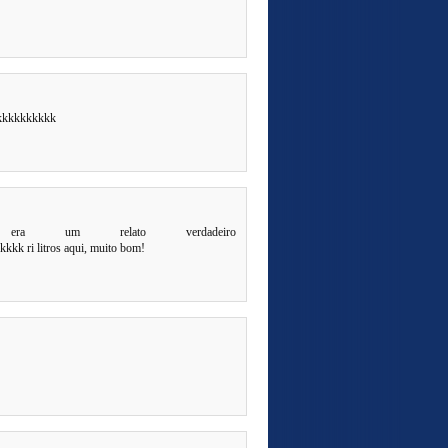
kkkkkkkkkk
 um relato verdadeiro
 ri litros aqui, muito bom!