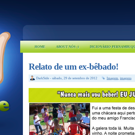
HOME
ABOUT NÓS :)
DICIONÁRIO PERNAMBUQ
Relato de um ex-bêbado!
DarkSide
-
sábado, 29 de setembro de 2012
Imagem
,
imagens