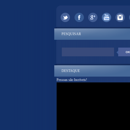
PESQUISAR
DESTAQUE
Pessoas são Incríveis!