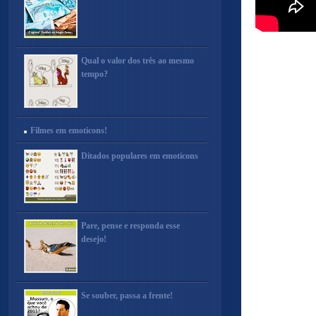
Qual o valor dos três ao mesmo
tempo?
Filmes em emoticons!
Ditados populares em emoticons
Pare, pense e responda esse
desejo!
Se souber, passa a frente!