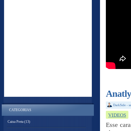
Anatly
DarkSide
-
s
CATEGORIAS
VIDEOS
Caixa Preta
(13)
Esse cara