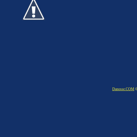
Danosse.COM
©