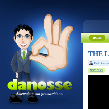
HOME
THE LI
DarkSide
-
s
NOTICIAS