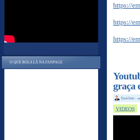
https://e
https://e
https://e
O QUE ROLA LÁ NA FANPAGE
Youtub
graça 
DarkSide
-
s
VIDEOS