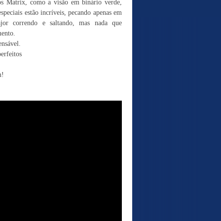
os Matrix, como a visão em binário verde,
especiais estão incríveis, pecando apenas em
jor correndo e saltando, mas nada que
mento.
ensável.
rfeitos
m!