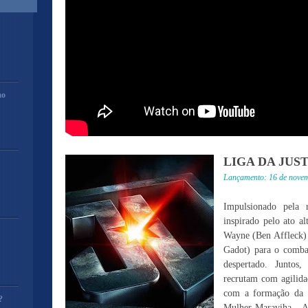
mo
LIGA DA JUS
Lançamento: 16 de nove
Impulsionado pela 
inspirado pelo ato a
Wayne (Ben Affleck) 
Gadot) para o comba
despertado. Junto
recrutam com agili
com a formação da l
?
Mulher-Maraviha,