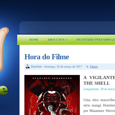
HOME
ABOUT NÓS :)
DICIONÁRIO PERNAMBUQ
Hora do Filme
DarkSide
-
domingo, 26 de março de 2017
Filmes
A VIGILANT
THE SHELL
Lançamento: 30 de março
Uma obra maravilho
série mangá Homônim
por Masamure Shirow