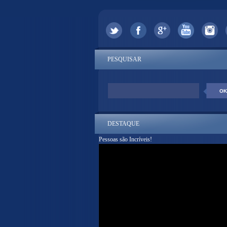
PESQUISAR
DESTAQUE
Pessoas são Incríveis!