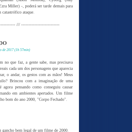
Ezra Miller) -, poderá ser tarde demais para
 catastrófico ataque.
----------- /// --------------------------
DO
o de 2017 (1h 57min)
no que faz, a gente sabe, mas precisava
 reais cada um dos personagens que aparecia
har, o andar, os gestos com as mãos! Meus
uilo? Brincou com a imaginação de uma
té agora pensando como conseguiu causar
ilmando em ambientes apertados. Um filme
nho bom do ano 2000, "Corpo Fechado".
gancho bem legal de um filme de 2000.