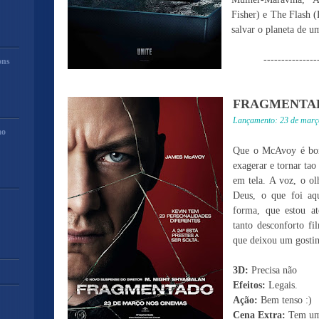
Fisher) e The Flash (
salvar o planeta de um
---------------
ons
FRAGMENTA
Lançamento: 23 de març
mo
Que o McAvoy é bom 
exagerar e tornar tao
em tela. A voz, o ol
Deus, o que foi aq
forma, que estou a
tanto desconforto f
que deixou um gosti
3D:
Precisa não
Efeitos:
Legais.
Ação:
Bem tenso :)
Cena Extra:
Tem um 