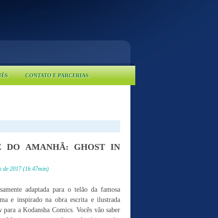
UÊS
CONTATO E PARCERIAS
E DO AMANHÃ: GHOST IN
 de 2017 (1h 47min)
samente adaptada para o telão da famosa
a e inspirado na obra escrita e ilustrada
 para a Kodansha Comics. Vocês vão saber