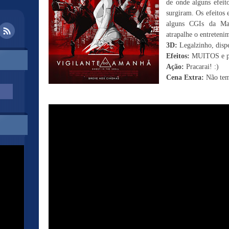
de onde alguns efeit
surgiram. Os efeitos 
alguns CGIs da Ma
atrapalhe o entreteni
3D:
Legalzinho, disp
Efeitos:
MUITOS e pe
Ação:
Pracarai! :)
Cena Extra:
Não te