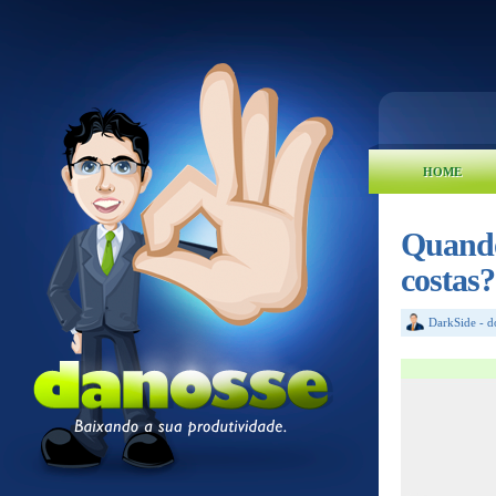
HOME
Quando 
costas?
DarkSide
-
d