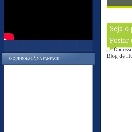
Seja o
Postar
--- Danoss
Blog de Hu
O QUE ROLA LÁ NA FANPAGE