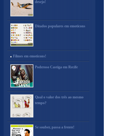
desejo!
Ditados populares em emoticons
Filmes em emoticons!
Poderoso Castiga em Recife
Qual o valor dos três ao mesmo
tempo?
Se souber, passa a frente!