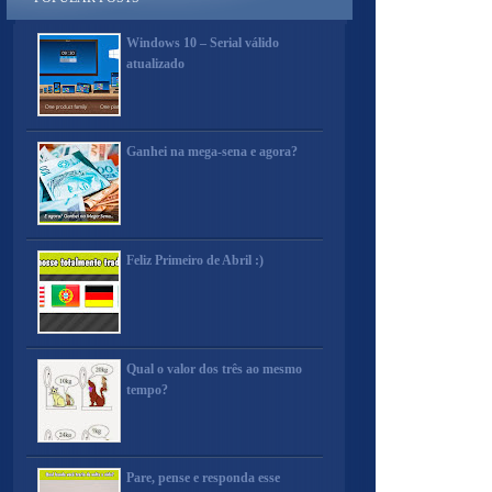
Windows 10 – Serial válido
atualizado
Ganhei na mega-sena e agora?
Feliz Primeiro de Abril :)
Qual o valor dos três ao mesmo
tempo?
Pare, pense e responda esse