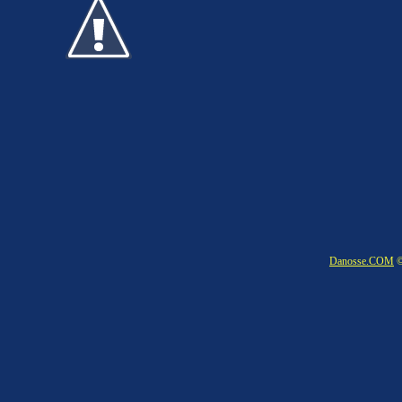
Danosse.COM
©