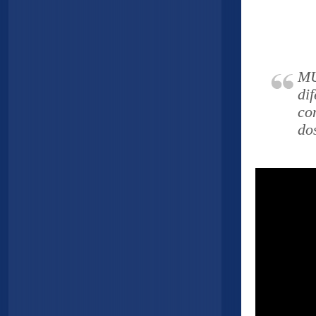
M
di
co
do