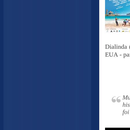
Dialinda 
EUA - pa
Mu
hi
foi