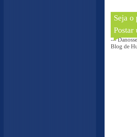
Seja o
Postar
--- Danoss
Blog de Hu