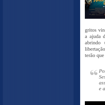
gritos vi
a ajuda 
abrindo 
libertaçã
terão que
Po
Se
as
e a