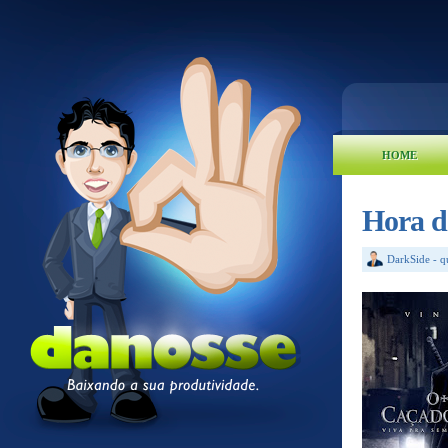
HOME
Hora d
DarkSide
-
q