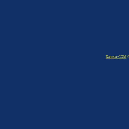
Danosse.COM
©