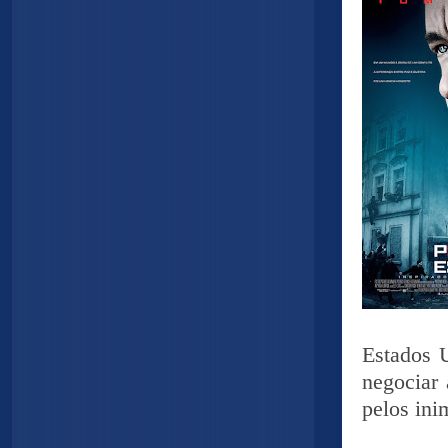
Estados U
negociar 
pelos ini