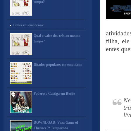
tempo?
Filmes em emoticons!
atividad
Qual o valor dos três ao mesmo
filha, e
tempo?
entes que
Ditados populares em emoticons
Poderoso Castiga em Recife
Ne
tr
liv
DOWNLOAD: Vaza Game of
Thrones 7ª Temporada