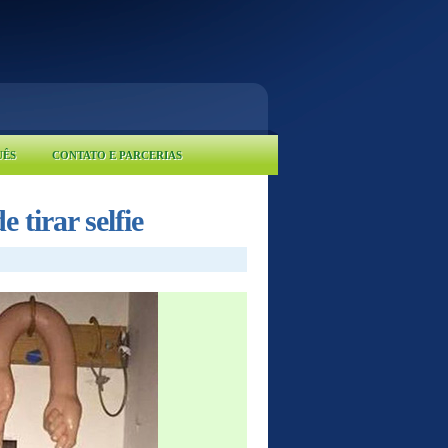
UÊS
CONTATO E PARCERIAS
 tirar selfie