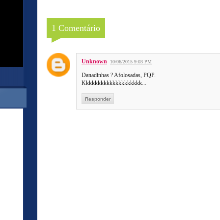
1 Comentário
Unknown
10/06/2015 9:03 PM
Danadinhas ? Afolosadas, PQP.
Kkkkkkkkkkkkkkkkkkkk...
Responder