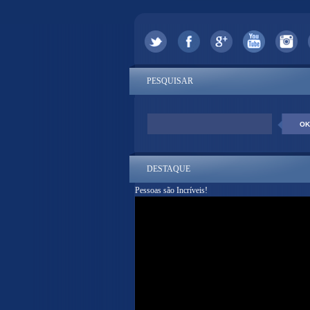
PESQUISAR
DESTAQUE
Pessoas são Incríveis!