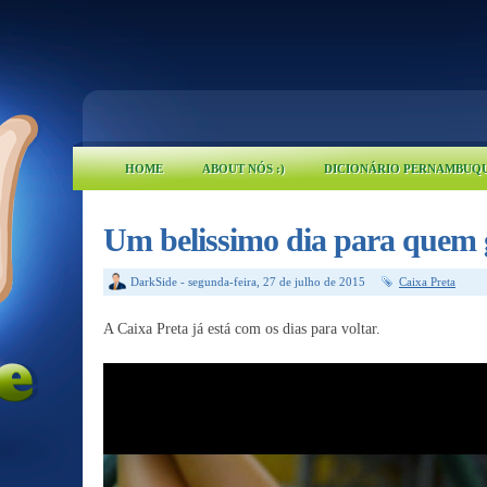
HOME
ABOUT NÓS :)
DICIONÁRIO PERNAMBUQ
Um belissimo dia para quem g
DarkSide
-
segunda-feira, 27 de julho de 2015
Caixa Preta
A Caixa Preta já está com os dias para voltar.