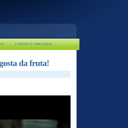
UÊS
CONTATO E PARCERIAS
osta da fruta!