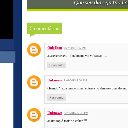
5 comentários
OnlyJhon
7/27/2015 7:12 PM
aaaaeeeeeeeee.... finalmente vai voltaaaar......
Responder
Unknown
8/08/2015 6:06 PM
Quando? fazia tempo q nao entrava no danosse quando entrei
Responder
Unknown
9/20/2015 12:49 PM
ai sim top d mais se voltar!!!!