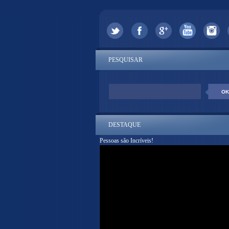
PESQUISAR
DESTAQUE
Pessoas são Incríveis!