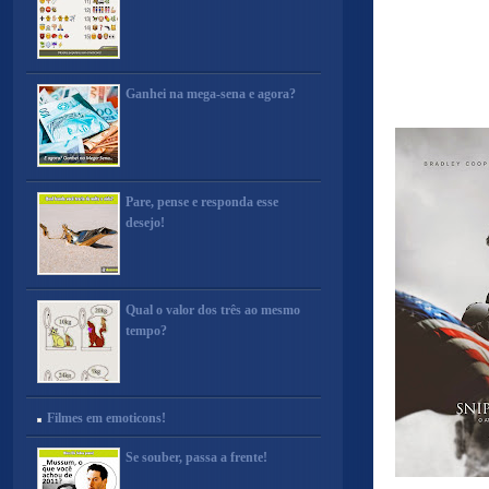
Ganhei na mega-sena e agora?
Pare, pense e responda esse
desejo!
Qual o valor dos três ao mesmo
tempo?
Filmes em emoticons!
Se souber, passa a frente!