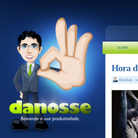
HOME
Hora d
DarkSide
-
t