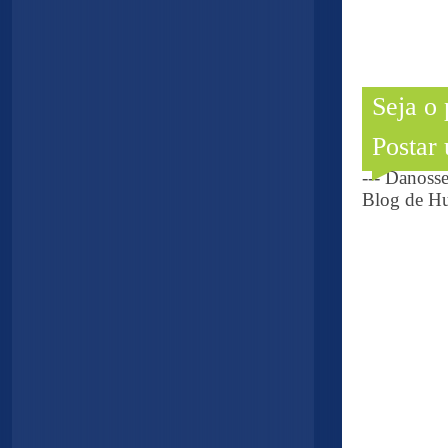
Seja o
Postar
--- Danoss
Blog de Hu