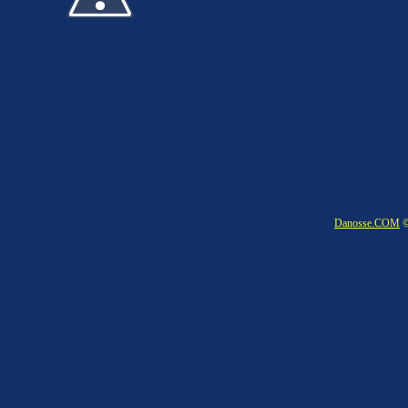
Danosse.COM
©