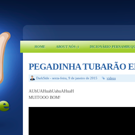
HOME
ABOUT NÓS :)
DICIONÁRIO PERNAMBUQ
PEGADINHA TUBARÃO E
DarkSide
-
sexta-feira, 9 de janeiro de 2015
videos
AUhUAHuahUahuAHuaH
MUITOOO BOM!