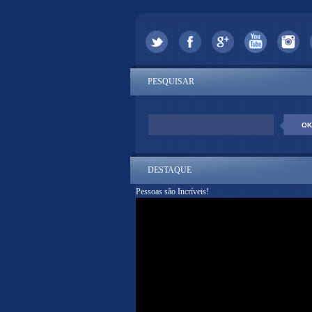
PESQUISAR
DESTAQUE
Pessoas são Incríveis!