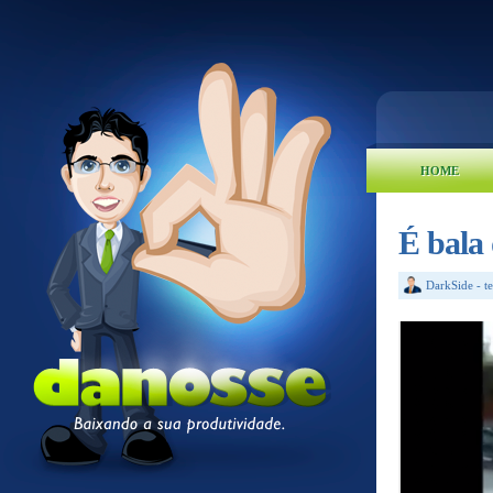
HOME
É bala
DarkSide
-
t