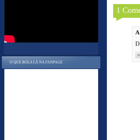
1 Come
A
D
R
O QUE ROLA LÁ NA FANPAGE