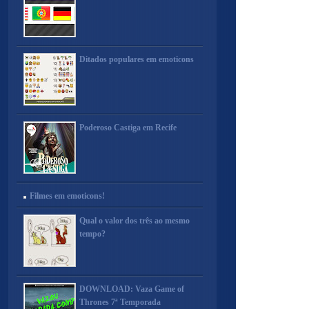
Ditados populares em emoticons
Poderoso Castiga em Recife
Filmes em emoticons!
Qual o valor dos três ao mesmo
tempo?
DOWNLOAD: Vaza Game of
Thrones 7ª Temporada