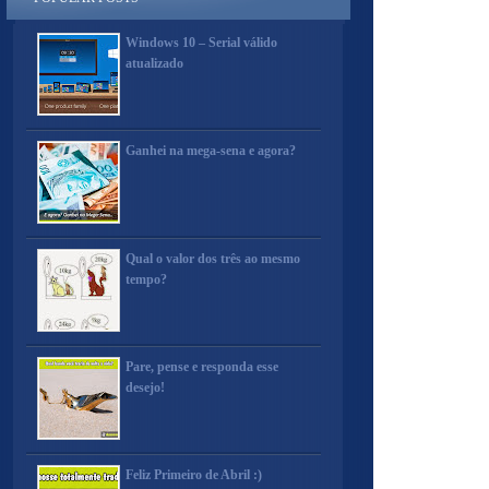
Windows 10 – Serial válido
atualizado
Ganhei na mega-sena e agora?
Qual o valor dos três ao mesmo
tempo?
Pare, pense e responda esse
desejo!
Feliz Primeiro de Abril :)