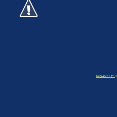
Danosse.COM
©