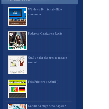
Windows 10 – Serial válido
atualizado
Poderoso Castiga em Recife
Qual o valor dos três ao mesmo
tempo?
Feliz Primeiro de Abril :)
Ganhei na mega-sena e agora?