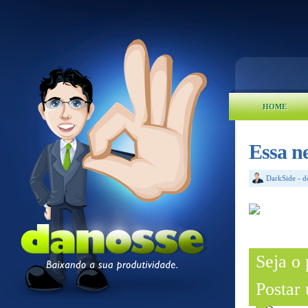
HOME
Essa n
DarkSide
-
d
Seja o
Postar