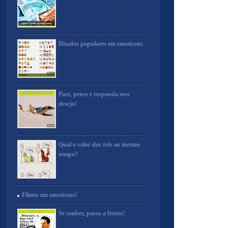
Ditados populares em emoticons
Pare, pense e responda esse
desejo!
Qual o valor dos três ao mesmo
tempo?
Filmes em emoticons!
Se souber, passa a frente!