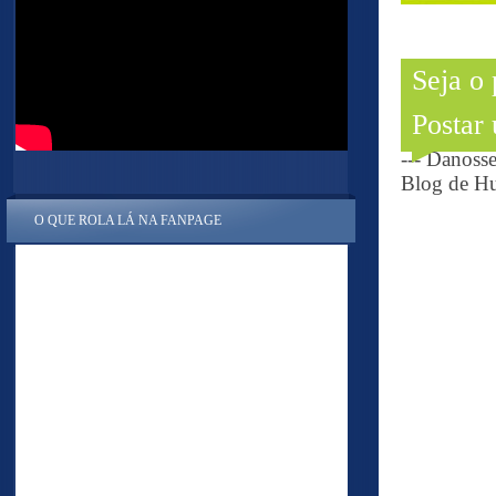
Seja o
Postar
--- Danoss
Blog de Hu
O QUE ROLA LÁ NA FANPAGE