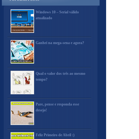
Windows 10 – Serial válido
atualizado
Ganhei na mega-sena e agora?
Qual o valor dos três ao mesmo
tempo?
Pare, pense e responda esse
desejo!
Feliz Primeiro de Abril :)