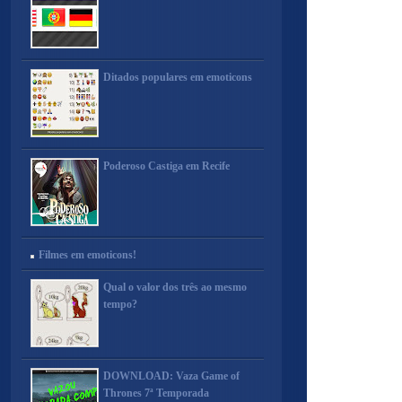
Ditados populares em emoticons
Poderoso Castiga em Recife
Filmes em emoticons!
Qual o valor dos três ao mesmo
tempo?
DOWNLOAD: Vaza Game of
Thrones 7ª Temporada