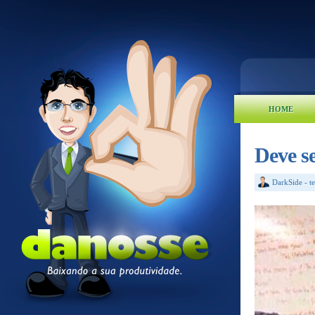
HOME
Deve se
DarkSide
-
t