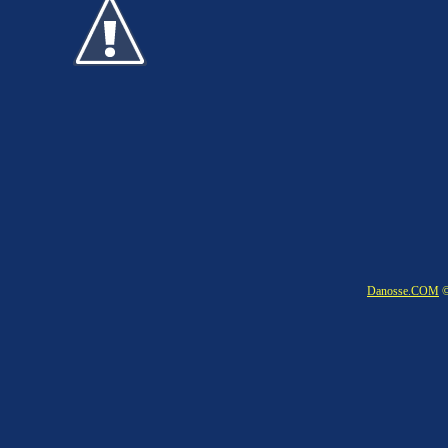
Danosse.COM
©