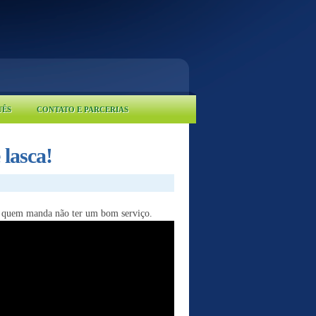
UÊS
CONTATO E PARCERIAS
 lasca!
quem manda não ter um bom serviço.