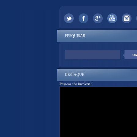
PESQUISAR
DESTAQUE
Pessoas são Incríveis!