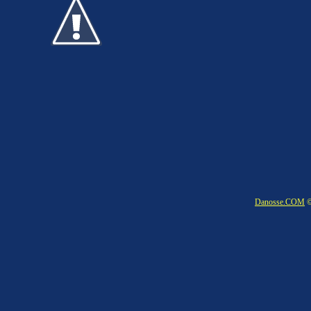
Danosse.COM
©