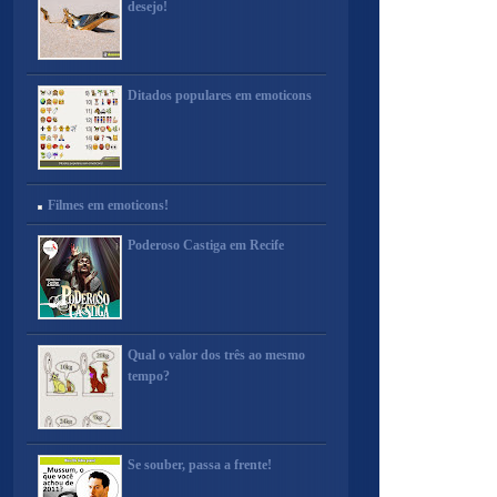
desejo!
Ditados populares em emoticons
Filmes em emoticons!
Poderoso Castiga em Recife
Qual o valor dos três ao mesmo
tempo?
Se souber, passa a frente!