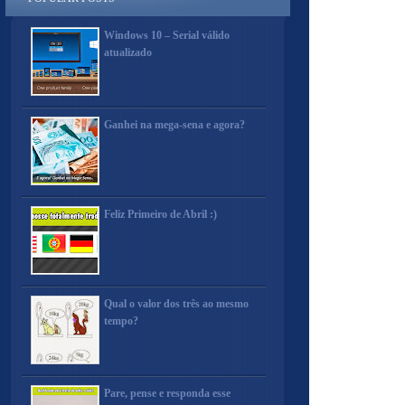
Windows 10 – Serial válido
atualizado
Ganhei na mega-sena e agora?
Feliz Primeiro de Abril :)
Qual o valor dos três ao mesmo
tempo?
Pare, pense e responda esse