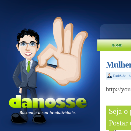
HOME
Mulher
DarkSide
-
d
http://y
Seja o
Postar