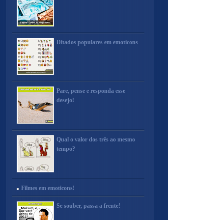
Ditados populares em emoticons
Pare, pense e responda esse
desejo!
Qual o valor dos três ao mesmo
tempo?
Filmes em emoticons!
Se souber, passa a frente!