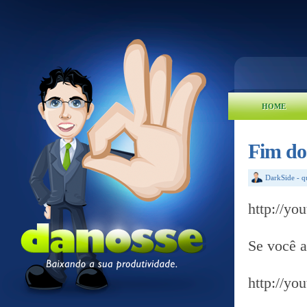
HOME
Fim dos
DarkSide
-
q
http://yo
Se você a
http://y