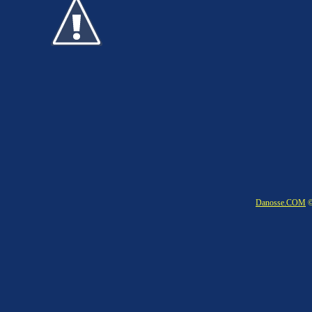
Danosse.COM
©