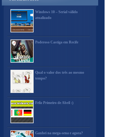
Windows 10 – Serial válido
atualizado
Poderoso Castiga em Recife
Qual o valor dos três ao mesmo
tempo?
Feliz Primeiro de Abril :)
Ganhei na mega-sena e agora?