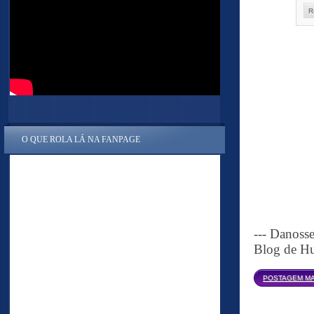
R
O QUE ROLA LÁ NA FANPAGE
--- Danoss
Blog de Hu
POSTAGEM MA