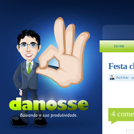
HOME
Festa c
DarkSide
-
q
4 come