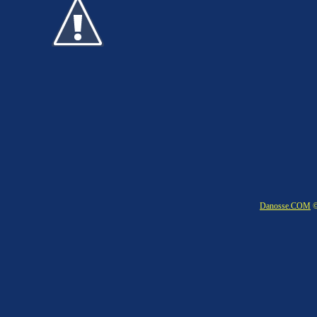
Danosse.COM
©