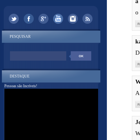
a
o
R
PESQUISAR
k
D
R
DESTAQUE
W
Pessoas são Incríveis!
A
R
J
Wa