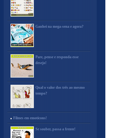
Ganhei na mega-sena e agora?
Pare, pense e responda esse
desejo!
Qual o valor dos três ao mesmo
tempo?
Filmes em emoticons!
Se souber, passa a frente!