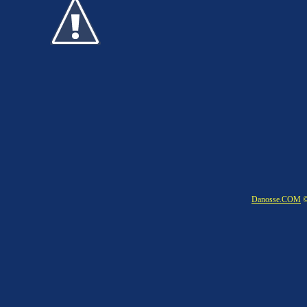
Danosse.COM
©