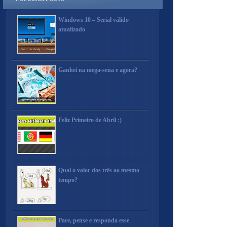
Windows 10 – Serial válido
atualizado
Ganhei na mega-sena e agora?
Feliz Primeiro de Abril :)
Qual o valor dos três ao mesmo
tempo?
Pare, pense e responda esse