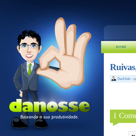
HOME
Ruivas,
DarkSide
-
q
1 Come