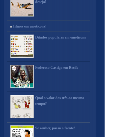
desejo!
Filmes em emoticons!
Ditados populares em emoticons
Poderoso Castiga em Recife
Qual o valor dos três ao mesmo
tempo?
Se souber, passa a frente!