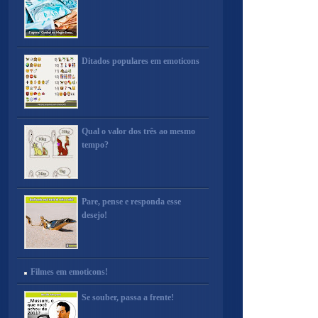
Ditados populares em emoticons
Qual o valor dos três ao mesmo
tempo?
Pare, pense e responda esse
desejo!
Filmes em emoticons!
Se souber, passa a frente!