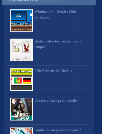
Windows 10 – Serial válido
atualizado
Qual o valor dos três ao mesmo
tempo?
Feliz Primeiro de Abril :)
Poderoso Castiga em Recife
Ganhei na mega-sena e agora?