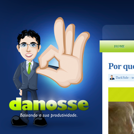
HOME
Por que
DarkSide
-
t