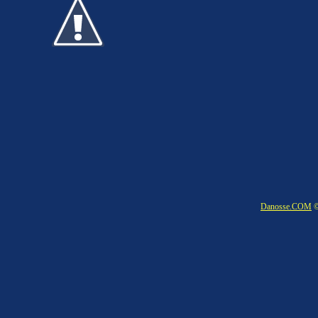
Danosse.COM
©