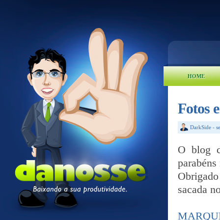
HOME
Fotos 
DarkSide
-
s
O blog 
parabéns
Obrigado 
sacada no
MARQUE