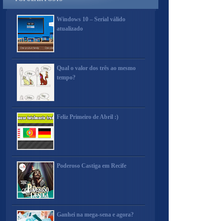
Windows 10 – Serial válido
atualizado
Qual o valor dos três ao mesmo
tempo?
Feliz Primeiro de Abril :)
Poderoso Castiga em Recife
Ganhei na mega-sena e agora?