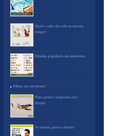
Qual o valor dos três ao mesmo
tempo?
Ditados populares em emoticons
Filmes em emoticons!
Pare, pense e responda esse
desejo!
Se souber, passa a frente!