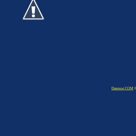
Danosse.COM
©