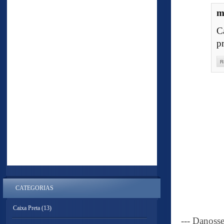
m
C
p
R
CATEGORIAS
Caixa Preta
(13)
--- Danoss