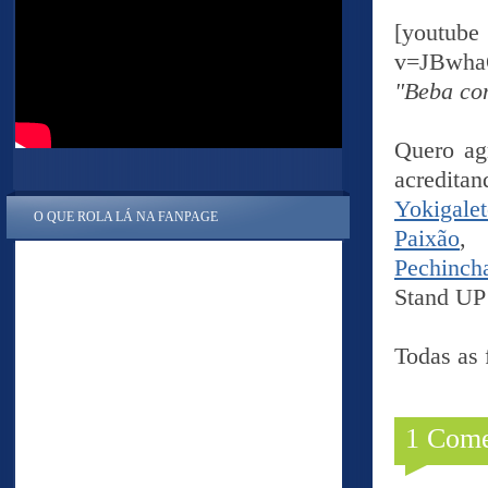
[yout
v=JBwh
"Beba co
Quero agr
acreditan
Yokigale
O QUE ROLA LÁ NA FANPAGE
Paixão
Pechinch
Stand UP 
Todas as 
1 Come