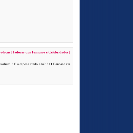
ofocas | Fofocas dos Famosos e Celebridades |
uashua!!! E a esposa rindo alto?!? O Danosse riu