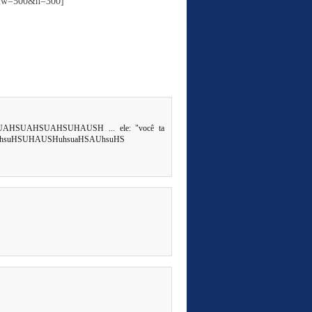
Q&w=500&h=300]
AHSUAHSUAHSUHAUSH ... ele: "você ta
hauhsuHSUHAUSHuhsuaHSAUhsuHS