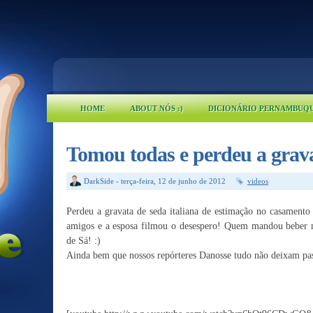
HOME
ABOUT NÓS :)
DICIONÁRIO PERNAMBUQ
Tomou todas e perdeu a grav
DarkSide
-
terça-feira, 12 de junho de 2012
videos
Perdeu a gravata de seda italiana de estimação no casamento
amigos e a esposa filmou o desespero! Quem mandou beber 
de Sá! :)
Ainda bem que nossos repórteres Danosse tudo não deixam pa