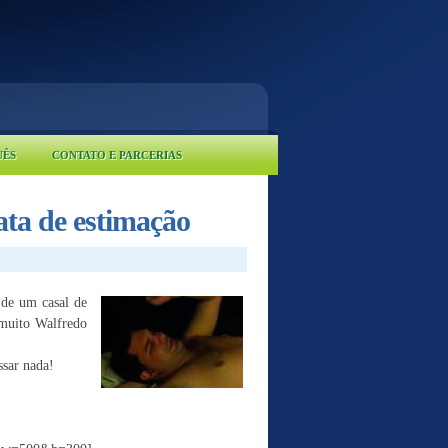
UÊS
CONTATO E PARCERIAS
ata de estimação
 de um casal de
muito Walfredo
ssar nada!