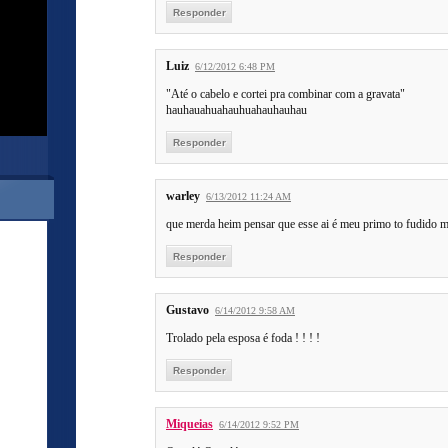
Responder
Luiz
6/12/2012 6:48 PM
"Até o cabelo e cortei pra combinar com a gravata"
hauhauahuahauhuahauhauhau
Responder
warley
6/13/2012 11:24 AM
que merda heim pensar que esse ai é meu primo to fudido
Responder
Gustavo
6/14/2012 9:58 AM
Trolado pela esposa é foda ! ! ! !
Responder
Miqueias
6/14/2012 9:52 PM