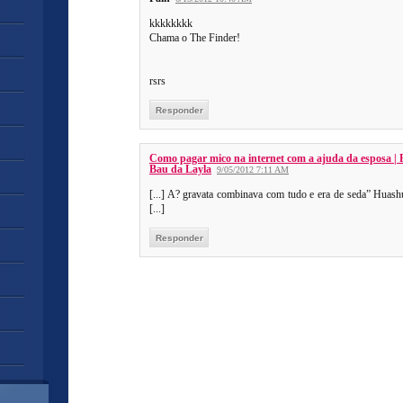
kkkkkkkk
Chama o The Finder!
rsrs
Responder
Como pagar mico na internet com a ajuda da esposa | F
Bau da Layla
9/05/2012 7:11 AM
[...] A? gravata combinava com tudo e era de seda” Huash
[...]
Responder