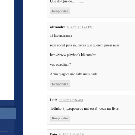
Que dó Que dó.............
Responder
alexandre
6/14/2012 11:41 PM
Já inventaram a
rede social para mulheres que querem posar nuas
http://www.playbook.k6.com.br
vcs acreditam?
Acho q agora não falta mais nada.
Responder
Luiz
6/15/2012 7:34 AM
Tadinho :( ....esposa du mal essa!! deus me livre
Responder
Pain
6/15/2012 10:40 AM