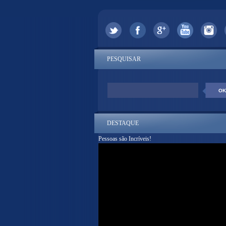
PESQUISAR
DESTAQUE
Pessoas são Incríveis!