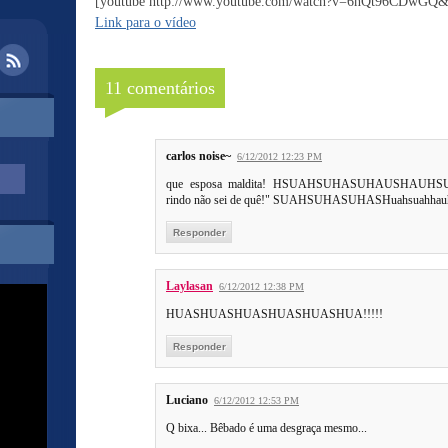
[youtube http://www.youtube.com/watch?v=6hQt96CDwG
Link para o vídeo
11 comentários
carlos noise~
6/12/2012 12:23 PM
que esposa maldita! HSUAHSUHASUHAUSHAUHSU
rindo não sei de quê!" SUAHSUHASUHASHuahsuah
Responder
Laylasan
6/12/2012 12:38 PM
HUASHUASHUASHUASHUASHUA!!!!!
Responder
Luciano
6/12/2012 12:53 PM
Q bixa... Bêbado é uma desgraça mesmo...