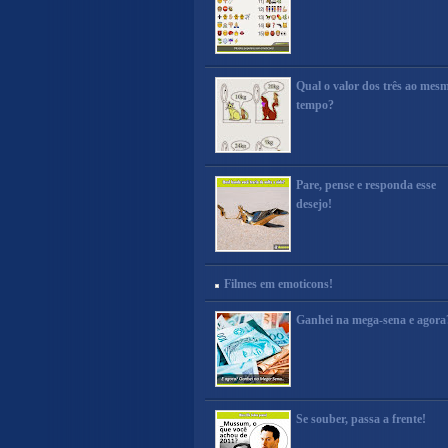
Qual o valor dos três ao mes
tempo?
Pare, pense e responda esse
desejo!
Filmes em emoticons!
Ganhei na mega-sena e agora
Se souber, passa a frente!