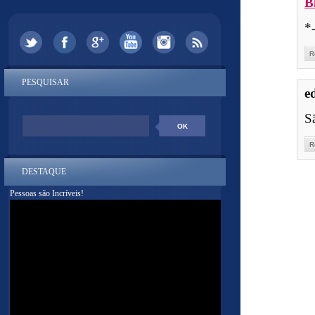
B
*
R
PESQUISAR
e
Sã
R
DESTAQUE
Pessoas são Incríveis!