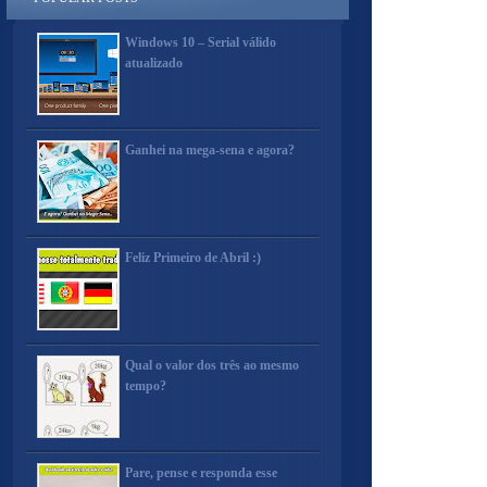
Windows 10 – Serial válido
atualizado
Ganhei na mega-sena e agora?
Feliz Primeiro de Abril :)
Qual o valor dos três ao mesmo
tempo?
Pare, pense e responda esse