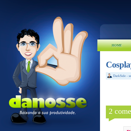
HOME
Cospla
DarkSide
-
s
2 come