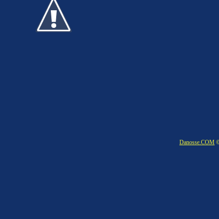
Danosse.COM
©