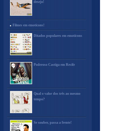
desejo!
Filmes em emoticons!
Ditados populares em emoticons
Poderoso Castiga em Recife
Qual o valor dos três ao mesmo
tempo?
Se souber, passa a frente!