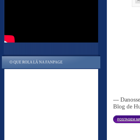
R
O QUE ROLA LÁ NA FANPAGE
--- Danoss
Blog de Hu
POSTAGEM MA