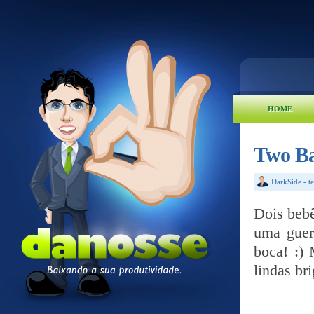
HOME
Two Ba
DarkSide
-
t
Dois bebê
uma guer
boca! :) 
lindas br