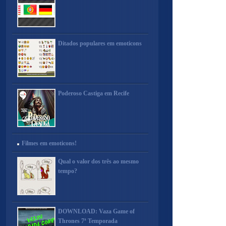
Ditados populares em emoticons
Poderoso Castiga em Recife
Filmes em emoticons!
Qual o valor dos três ao mesmo
tempo?
DOWNLOAD: Vaza Game of
Thrones 7ª Temporada