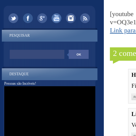
[yout
v=OQ3e
Link para
PESQUISAR
2 come
H
DESTAQUE
Pessoas são Incríveis!
F
R
L
Vo