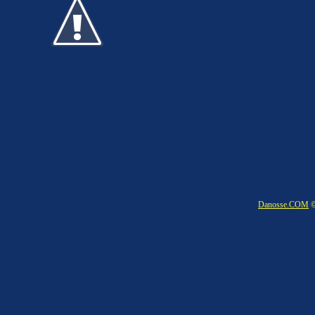
Danosse.COM
©