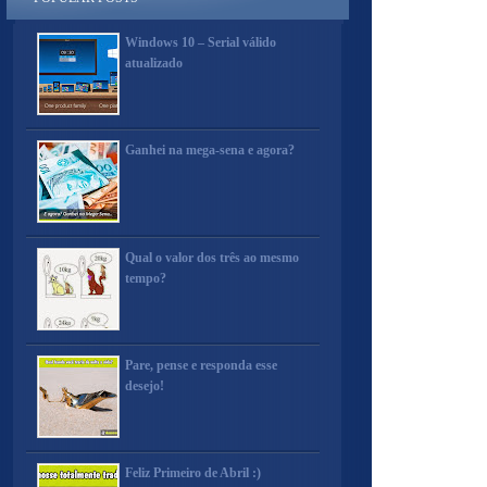
Windows 10 – Serial válido
atualizado
Ganhei na mega-sena e agora?
Qual o valor dos três ao mesmo
tempo?
Pare, pense e responda esse
desejo!
Feliz Primeiro de Abril :)