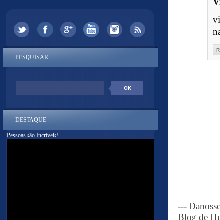
V
v
n
R
PESQUISAR
DESTAQUE
Pessoas são Incríveis!
--- Danoss
Blog de Hu