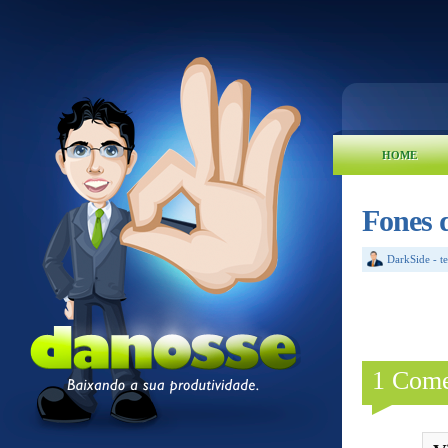
HOME
Fones d
DarkSide
-
t
1 Come