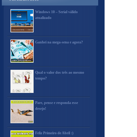
Windows 10 – Serial válido
atualizado
Ganhei na mega-sena e agora?
Qual o valor dos três ao mesmo
tempo?
Pare, pense e responda esse
desejo!
Feliz Primeiro de Abril :)