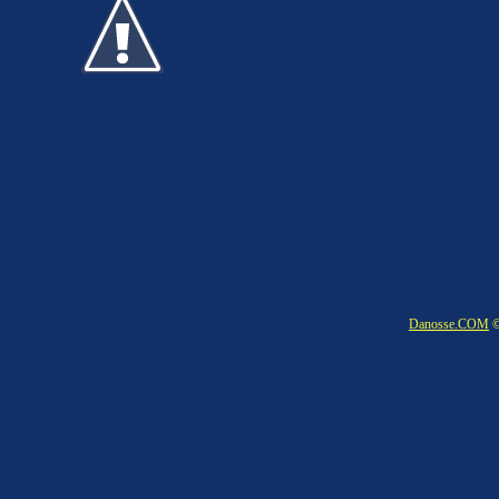
Danosse.COM
©