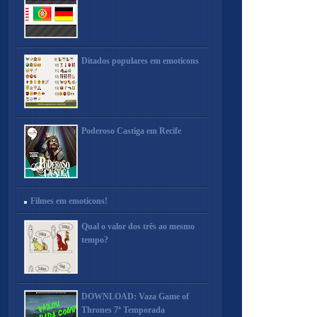
Ditados populares em emoticons
Poderoso Castiga em Recife
Filmes em emoticons!
Qual o valor dos três ao mesmo
tempo?
DOWNLOAD: Vaza Game of
Thrones 7ª Temporada