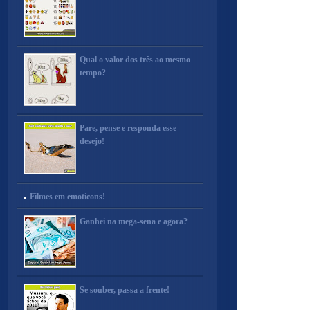
Qual o valor dos três ao mesmo
tempo?
Pare, pense e responda esse
desejo!
Filmes em emoticons!
Ganhei na mega-sena e agora?
Se souber, passa a frente!