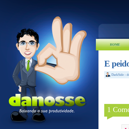
HOME
E peid
DarkSide
-
d
1 Come