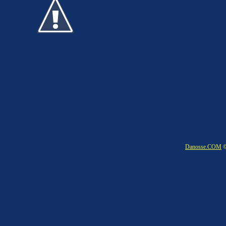
Danosse.COM
©