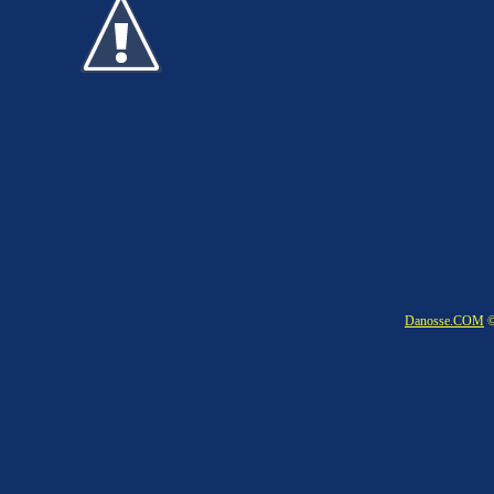
Danosse.COM
©