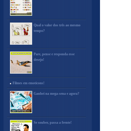
Qual o valor dos três ao mesmo
tempo?
Pare, pense e responda esse
desejo!
Filmes em emoticons!
Ganhei na mega-sena e agora?
Se souber, passa a frente!