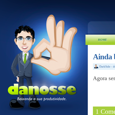
HOME
Ainda 
DarkSide
-
d
Agora ser
1 Come