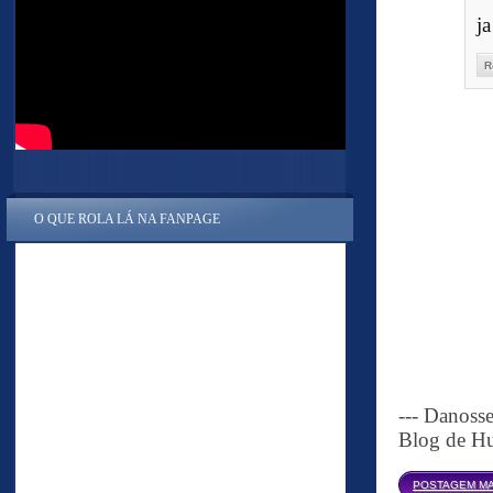
j
R
O QUE ROLA LÁ NA FANPAGE
--- Danoss
Blog de Hu
POSTAGEM MA