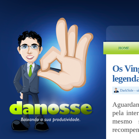
HOME
Os Ving
legend
DarkSide
-
s
Aguardan
pela inte
mesmo s
recompen