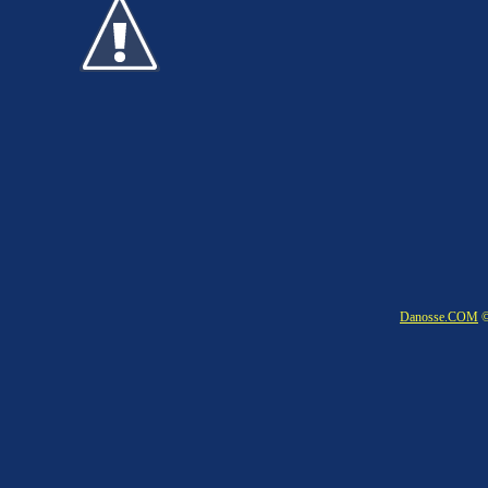
Danosse.COM
©