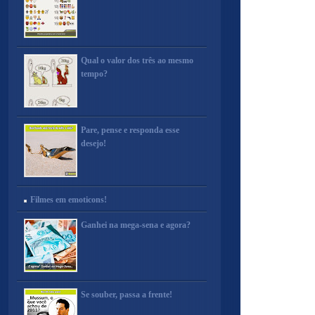
Qual o valor dos três ao mesmo
tempo?
Pare, pense e responda esse
desejo!
Filmes em emoticons!
Ganhei na mega-sena e agora?
Se souber, passa a frente!