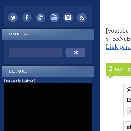
[yout
PESQUISAR
v=53Ne
Link para
2 come
DESTAQUE
Pessoas são Incríveis!
@
E
R
u